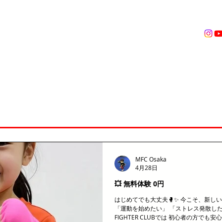
営業時間
無料体験
トレーニング
VOICES
TRAINER
ングジム
MFC Osaka
4月28日
💥 無料体験 0円
はじめてでも大丈夫🥊✨ 今こそ、新し
「運動を始めたい」 「ストレス発散したい」
FIGHTER CLUBでは 初心者の方でも安