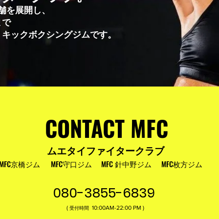
舗を展開し、
まで
・キックボクシングジムです。
CONTACT MFC
ムエタイファイタークラブ
MFC京橋ジム
MFC守口ジム
MFC 針中野ジム
MFC枚方ジム
080-3855-6839
(
10:00AM-22:00​ PM )
受付時間