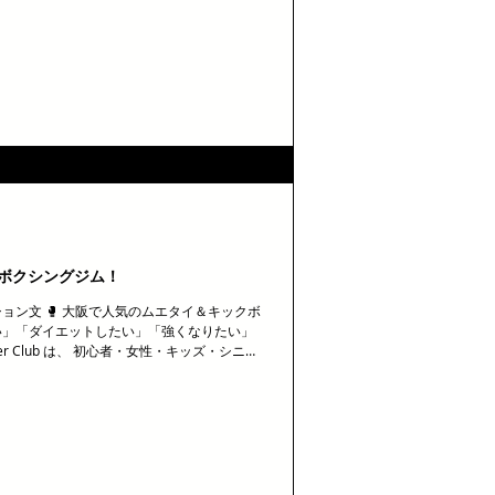
 Thai Fighter Club は、 初心者・女
トホームなジムです！ 👊 本場タイ人トレ
イエット・フィットネス・健康維持・ストレス解
スン受付中！ 📍 京橋・守口・針中野・枚方に
ww.mfcosaka.com #大阪ムエタイ #キック
#初心者歓迎 #無料体験 #MFCムエタイ #
クボクシングジム！
b プロモーション文 🥊 大阪で人気のムエタイ＆キックボ
い」「ダイエットしたい」「強くなりたい」
ghter Club は、 初心者・女性・キッズ・シニア
！ 👊 本場タイ人トレーナーが1対1で丁寧
・健康維持・ストレス解消にも最適！ 🎁 今な
・守口・針中野・枚方にジムあり 👉 詳しくは
.com #大阪ムエタイ #キックボクシング #ダイエッ
験 #MFCムエタイ #ムエタイ大阪 #キックボ