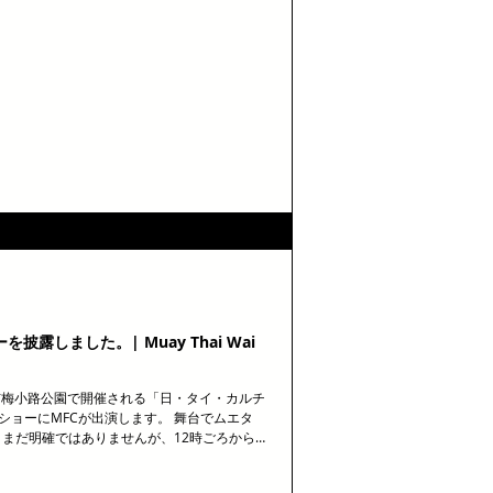
気軽に一歩踏み出してみませんか？ 📍大阪（京
 📩 osakamuaythai@gmail.com 🌐
をお待ちしています✨ #ムエタイ #大阪ジム #キッ
 #ボディメイク #運動不足解消 #ストレス発
露しました。| Muay Thai Wai
に京都市梅小路公園で開催される「日・タイ・カルチ
タイショーにMFCが出演します。 舞台でムエタ
、まだ明確ではありませんが、12時ごろから
びにお越しください！ 🥊 大阪で人気のムエ
不足を解消したい」「ダイエットしたい」