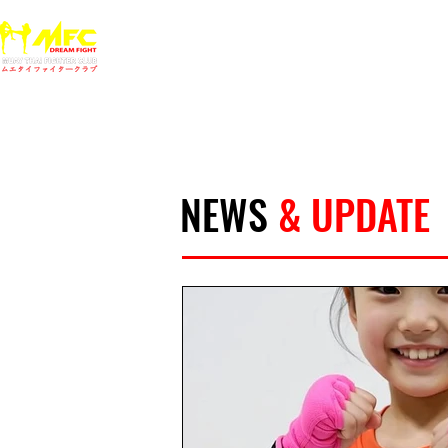
ホーム
NEWS
MFCジム一覧
料金
大阪で初心者でも安心して通えるムエタイ キックボクシ
女性・シニア・子供もOK！無料体験受付中！
NEWS
& UPDATE