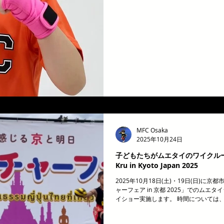
手ぶらOK 💥 丁寧なサポート まずは
橋・守口・針中野・枚方） 📞 080-3855-6839
www.mfcosaka.com あなたの挑戦
クボクシング #初心者歓迎 #ダイエット
散
MFC Osaka
2025年10月24日
子どもたちがムエタイのワイクルーを披
Kru in Kyoto Japan 2025
2025年10月18日(土)・19日(日)
ャーフェア in 京都 2025」でのムエ
イショー実施します。 時間については
を予想しています。 ぜひ、みなさんも遊
タイ＆キックボクシングジム！ 「運動