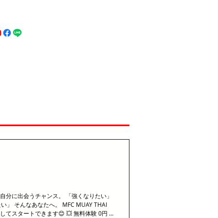
MFC DREAM FIGHT
お問い合わせ
地図
Call 080-3855-6839
い自分に出会うチャンス。 「強くなりたい」
 そんなあなたへ。 MFC MUAY THAI
心してスタートできます😊 💥 無料体験 0円 💥