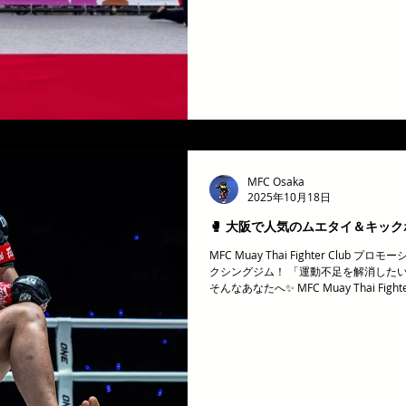
「強くなりたい」そんなあなたへ✨ MFC Muay
性・キッズ・シニアも安心して通えるアッ
ーナーが1対1で丁寧に指導！ 💪 ダ
消にも最適！ 🎁 今なら 無料体験レッ
ジムあり 👉 詳しくはこちら： https://w
ボクシング #ダイエット #フィットネス 
MFC Osaka
2025年10月18日
🥊 大阪で人気のムエタイ＆キッ
MFC Muay Thai Fighter Clu
クシングジム！ 「運動不足を解消した
そんなあなたへ✨ MFC Muay Thai Fi
も安心して通えるアットホームなジムです
に指導！ 💪 ダイエット・フィットネス
ら 無料体験レッスン受付中！ 📍 京橋
こちら： https://www.mfcosaka
ト #フィットネス #初心者歓迎 #無料体
クシング大阪 #運動不足解消