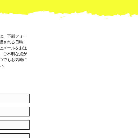
は、下部フォー
望される日時、
上メールをお送
、ご不明な点が
つでもお気軽に
い。