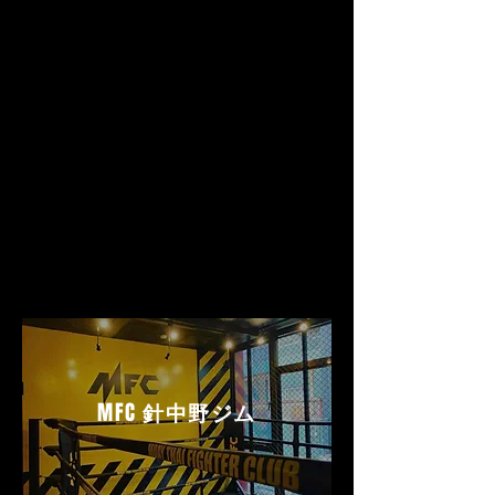
MFC
針中野ジム