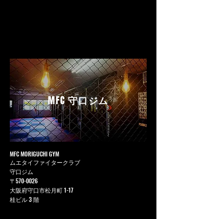
MFC
守口ジム
MFC MORIGUCHI GYM
ムエタイファイタークラブ
守口ジム
〒570-0026
大阪府守口市松月町 1-17
桂ビル 3 階