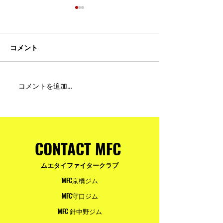
コメント
MFC DREAM FIGHT 24にご
夢が現実になる
コメントを追加…
参加・ご支援いただいた
りと勇気が輝く
皆様へ
ュアムエタイ最
台。
CONTACT MFC
ムエタイファイタークラブ
MFC京橋ジム
MFC守口ジム
MFC 針中野ジム