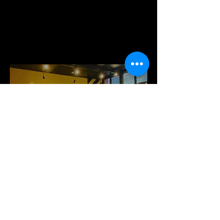
MFC
針中野ジム
MFC HARINAKANO GYM
ムエタイファイタークラブ
針中野ジム
〒546-0011
大阪府大阪市東住吉区針中野 3 丁目 1-28
GYAZZA 針中野 3 階