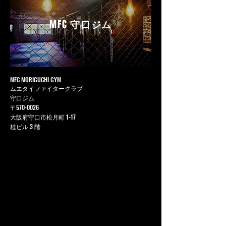
MFC
守口ジム
MFC MORIGUCHI GYM
ムエタイファイタークラブ
守口ジム
〒570-0026
大阪府守口市松月町 1-17
桂ビル 3 階