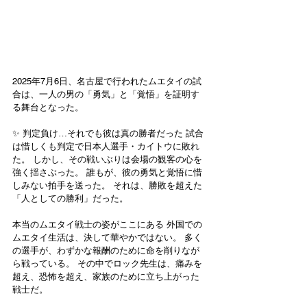
2025年7月6日、名古屋で行われたムエタイの試
合は、一人の男の「勇気」と「覚悟」を証明す
る舞台となった。
✨ 判定負け…それでも彼は真の勝者だった 試合
は惜しくも判定で日本人選手・カイトウに敗れ
た。 しかし、その戦いぶりは会場の観客の心を
強く揺さぶった。 誰もが、彼の勇気と覚悟に惜
しみない拍手を送った。 それは、勝敗を超えた
「人としての勝利」だった。
本当のムエタイ戦士の姿がここにある 外国での
ムエタイ生活は、決して華やかではない。 多く
の選手が、わずかな報酬のために命を削りなが
ら戦っている。 その中でロック先生は、痛みを
超え、恐怖を超え、家族のために立ち上がった
戦士だ。