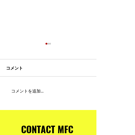
コメント
MFC DREAM FIGHT 24にご
夢が現実になる
コメントを追加…
参加・ご支援いただいた
りと勇気が輝く
皆様へ
ュアムエタイ最
台。
CONTACT MFC