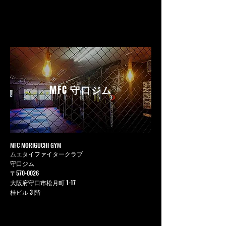
MFC
守口ジム
MFC MORIGUCHI GYM
ムエタイファイタークラブ
守口ジム
〒570-0026
大阪府守口市松月町 1-17
桂ビル 3 階