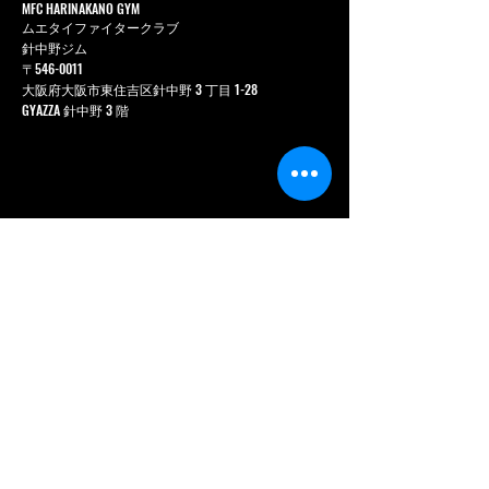
MFC HARINAKANO GYM
ムエタイファイタークラブ
針中野ジム
〒546-0011
大阪府大阪市東住吉区針中野 3 丁目 1-28
GYAZZA 針中野 3 階