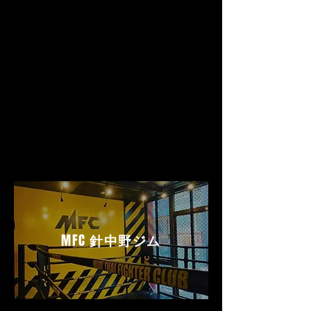
MFC
針中野ジム