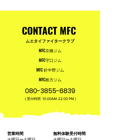
参加・ご支援いただいた
りと勇気が輝く
皆様へ
ュアムエタイ最
台。
CONTACT MFC
ムエタイファイタークラブ
MFC京橋ジム
MFC守口ジム
MFC 針中野ジム
MFC枚方ジム
080-3855-6839
(
10:00AM-22:00​ PM )
受付時間
営業時間
無料体験受付時間
火曜日〜土曜日
火曜日〜土曜日