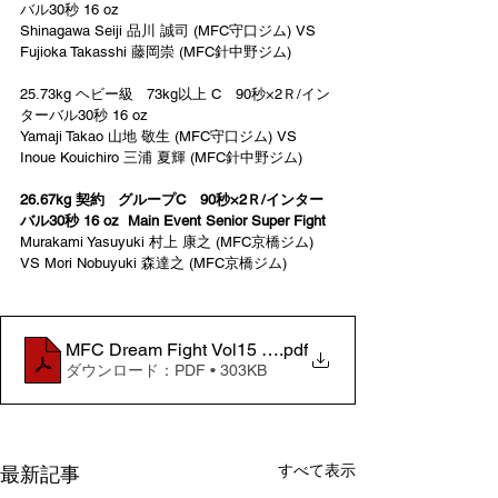
バル30秒 16 oz
Shinagawa Seiji 品川 誠司 (MFC守口ジム) VS 
Fujioka Takasshi 藤岡崇 (MFC針中野ジム)
25.73kg ヘビー級   73kg以上 C　90秒×2Ｒ/イン
ターバル30秒 16 oz
Yamaji Takao 山地 敬生 (MFC守口ジム) VS 
Inoue Kouichiro 三浦 夏輝 (MFC針中野ジム)
26.67kg 契約   グループC　90秒×2Ｒ/インター
バル30秒 16 oz  Main Event Senior Super Fight
Murakami Yasuyuki 村上 康之 (MFC京橋ジム) 
VS Mori Nobuyuki 森達之 (MFC京橋ジム)
MFC Dream Fight Vol15 Program
.pdf
ダウンロード：PDF • 303KB
すべて表示
最新記事