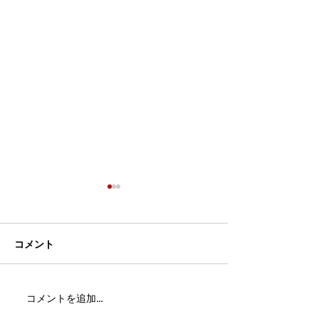
コメント
MFC DREAM FIGHT 24にご
夢が現実になる
コメントを追加…