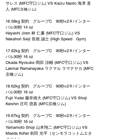
サレス (MFC守口ジム) VS Kaizu Naoto 海津 直
人 
(MFC京橋ジム)
16.58kg 契約   グループC　90秒×2Ｒ/インター
バル30秒 14 oz
Hayashi Jiren 林 仁廉 (MFC守口ジム) VS 
Nakahori Seiji 長堀 誠士 (High Speed   Gym)
17.62kg 契約   グループC　90秒×2Ｒ/インター
バル30秒 16 oz
Okada Ryosuke 岡田 涼輔 (MFC守口ジム) VS 
Lakmal Ramanayaka ラクマル ラマナヤカ (MFC
京橋ジム)
18.62kg 契約   グループC　90秒×2Ｒ/インター
バル30秒 16 oz
Fujii Yudai 藤井雄大 (MFC守口ジム) VS Shoji 
Keishin 庄司 啓真 (MFC京橋ジム) 
19.67kg 契約   グループC　90秒×2Ｒ/インター
バル30秒 16 oz
Yamamoto Shoji 山本翔二 (MFC守口ジム) VS 
Maeda Kohei 前田 光平（センモラコットムエタ