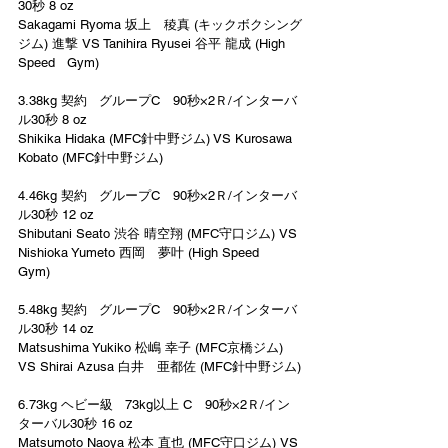
30秒 8 oz
Sakagami Ryoma 坂上　稜真 (キックボクシング
ジム) 進撃 VS Tanihira Ryusei 谷平 龍成 (High 
Speed   Gym)
3.38kg 契約   グループC　90秒×2Ｒ/インターバ
ル30秒 8 oz
Shikika Hidaka (MFC針中野ジム) VS Kurosawa 
Kobato (MFC針中野ジム)
4.46kg 契約   グループC　90秒×2Ｒ/インターバ
ル30秒 12 oz
Shibutani Seato 渋谷 晴空翔 (MFC守口ジム) VS 
Nishioka Yumeto 西岡　夢叶 (High Speed   
Gym)
5.48kg 契約   グループC　90秒×2Ｒ/インターバ
ル30秒 14 oz
Matsushima Yukiko 松嶋 幸子 (MFC京橋ジム) 
VS Shirai Azusa 白井　亜都佐 (MFC針中野ジム)
6.73kg ヘビー級   73kg以上 C　90秒×2Ｒ/イン
ターバル30秒 16 oz
Matsumoto Naoya 松本 直也 (MFC守口ジム) VS 