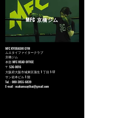
MFC
京橋ジム
MFC KYOBASHI GYM
ムエタイファイタークラブ
京橋ジム
本部 MFC HEAD OFFICE
〒
536-0016
大阪府大阪市城東区蒲生 1 丁目 1-17
サン岩本ビル 1 階
Tel. :
080-3855-6839
E-mail :
osakamuaythai@gmail.com