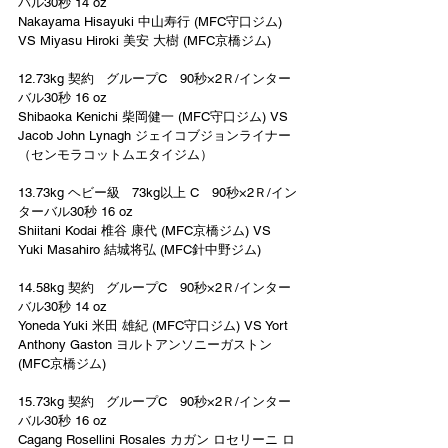
バル30秒 14 oz
Nakayama Hisayuki 中山寿行 (MFC守口ジム) 
VS Miyasu Hiroki 美安 大樹 (MFC京橋ジム)
12.73kg 契約   グループC　90秒×2Ｒ/インター
バル30秒 16 oz
Shibaoka Kenichi 柴岡健一 (MFC守口ジム) VS 
Jacob John Lynagh ジェイコブジョンライナー
（センモラコットムエタイジム）
13.73kg ヘビー級   73kg以上 C　90秒×2Ｒ/イン
ターバル30秒 16 oz
Shiitani Kodai 椎谷 康代 (MFC京橋ジム) VS  
Yuki Masahiro 結城将弘 (MFC針中野ジム)
14.58kg 契約   グループC　90秒×2Ｒ/インター
バル30秒 14 oz
Yoneda Yuki 米田 雄紀 (MFC守口ジム) VS Yort 
Anthony Gaston ヨルトアンソニーガストン
(MFC京橋ジム)
15.73kg 契約   グループC　90秒×2Ｒ/インター
バル30秒 16 oz
Cagang Rosellini Rosales カガン ロセリーニ ロ