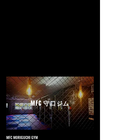
MFC
守口ジム
MFC MORIGUCHI GYM