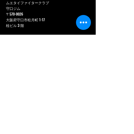
ムエタイファイタークラブ
守口ジム
〒570-0026
大阪府守口市松月町 1-17
桂ビル 3 階