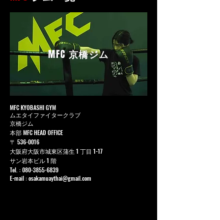
MFC
京橋ジム
MFC KYOBASHI GYM
ムエタイファイタークラブ
京橋ジム
本部 MFC HEAD OFFICE
〒
536-0016
大阪府大阪市城東区蒲生 1 丁目 1-17
サン岩本ビル 1 階
Tel. :
080-3855-6839
E-mail :
osakamuaythai@gmail.com