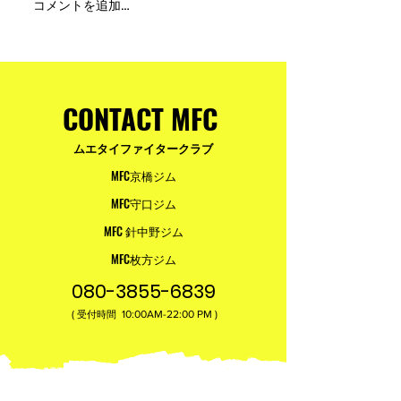
MFC DREAM FIGHT 24にご
夢が現実になる
コメントを追加…
参加・ご支援いただいた
りと勇気が輝く
皆様へ
ュアムエタイ最
台。
CONTACT MFC
ムエタイファイタークラブ
MFC京橋ジム
MFC守口ジム
MFC 針中野ジム
MFC枚方ジム
080-3855-6839
(
10:00AM-22:00​ PM )
受付時間