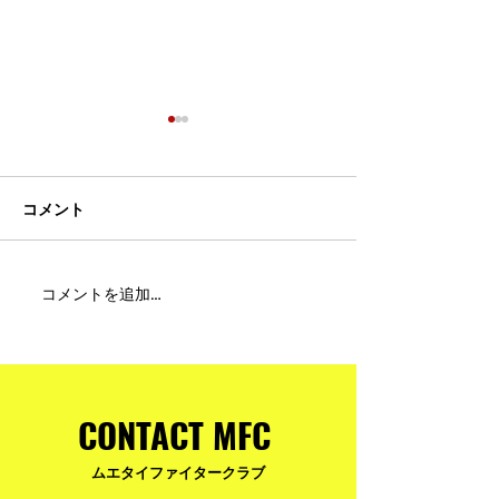
コメント
MFC DREAM FIGHT 24にご
夢が現実になる
コメントを追加…
参加・ご支援いただいた
りと勇気が輝く
皆様へ
ュアムエタイ最
台。
CONTACT MFC
ムエタイファイタークラブ