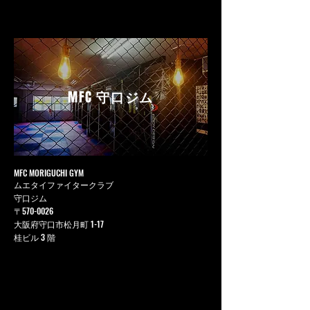
MFC
守口ジム
MFC MORIGUCHI GYM
ムエタイファイタークラブ
守口ジム
〒570-0026
大阪府守口市松月町 1-17
桂ビル 3 階