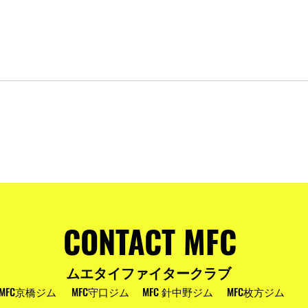
およびお盆
MFC DREAM FIGHT 24にご参加・ご支
援いただいた皆様へ
CONTACT MFC
ムエタイファイタークラブ
MFC京橋ジム
MFC守口ジム
MFC 針中野ジム
MFC枚方ジム