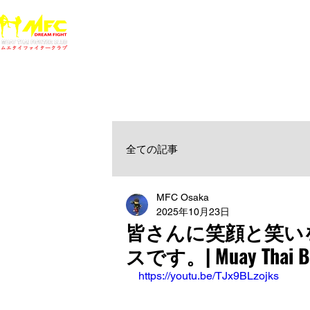
ホーム
NEWS
MFCジム一覧
料金
大阪で初心者でも安心して通えるムエタイ キックボクシ
女性・シニア・子供もOK！無料体験受付中！
全ての記事
MFC Osaka
2025年10月23日
皆さんに笑顔と笑い
スです。| Muay Thai Bor
https://youtu.be/TJx9BLzojks