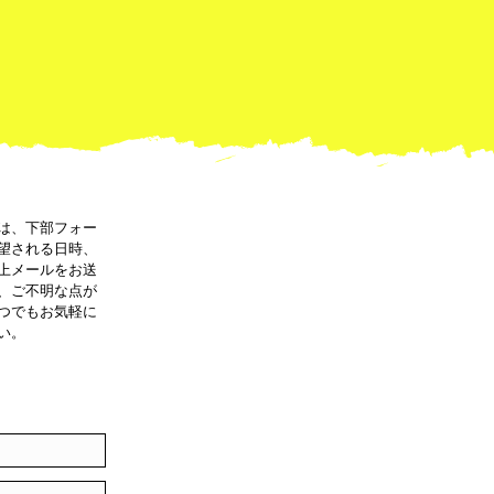
は、下部フォー
望される日時、
上メールをお送
、ご不明な点が
つでもお気軽に
い。