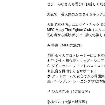
ぜひ、みなさんも遊びにお越しくだ
大阪で一番人気のムエタイ＆キックボクシングジ
大阪で本格的なムエタイ・キックボ
MFC Muay Thai Fighter 
初心者から経験者まで、誰でも楽しく続
🔥 特徴（MFCの魅力）
🇹🇭 タイ人プロトレーナーによる
👩‍🦰 女性・初心者・キッズ・シニ
💪 ダイエット・フィットネス・ス
🥊 試合を目指す方もサポート！
🏠 アットホームで安心できる雰囲気
🧘‍♀️ パーソナルトレーニングや1対
📍 ジム所在地（4店舗展開）
京橋ジム（大阪市城東区）