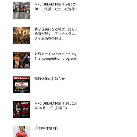
MFC DREAM FIGHT 24にご参
加・ご支援いただいた皆様へ
夢が現実になる場所。誇りと
勇気が輝く、アマチュアムエ
タイ最高峰の舞台。
対戦カード (Amateur Muay
Thai competition program)
臨時休業のお知らせ
MFC DREAM FIGHT 24 : 2026
年 07月 19日 (日曜日)
💥 無料体験 0円