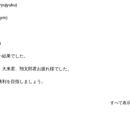
ryujyuku)
gym)
)
い結果でした。
、大来君、翔太郎君お疲れ様でした。
勝利を目指しましょう。
すべて表