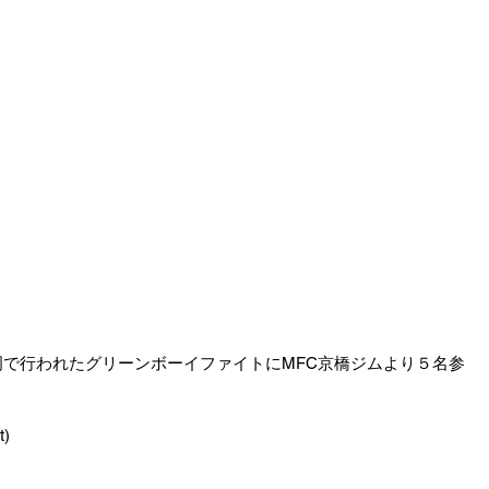
亀岡で行われたグリーンボーイファイトにMFC京橋ジムより５名参
t)