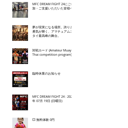
MFC DREAM FIGHT 24にご参
加・ご支援いただいた皆様へ
夢が現実になる場所。誇りと
勇気が輝く、アマチュアムエ
タイ最高峰の舞台。
対戦カード (Amateur Muay
Thai competition program)
臨時休業のお知らせ
MFC DREAM FIGHT 24 : 2026
年 07月 19日 (日曜日)
💥 無料体験 0円