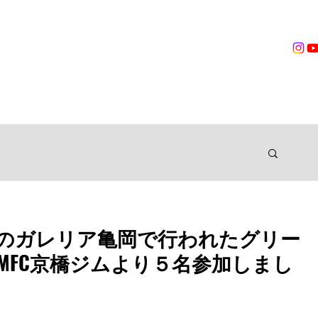
営業時間
無料体験
トレーニング
VOICES
TRAINER
ングジム
、京都のガレリア亀岡で行われたグリー
MFC京橋ジムより５名参加しまし