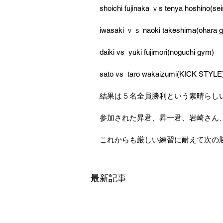
shoichi fujinaka ｖs tenya hoshino(sei
iwasaki ｖｓ naoki takeshima(ohara 
daiki vs  yuki fujimori(noguchi gym)
sato vs  taro wakaizumi(KICK STYLE
結果は５名全員勝利という素晴らし
参加された昇君、昇一君、岩崎さん
これからも厳しい練習に耐えて次の
最新記事