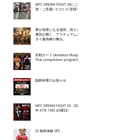
MFC DREAM FIGHT 24にご参
加・ご支援いただいた皆様へ
夢が現実になる場所。誇りと
勇気が輝く、アマチュアムエ
タイ最高峰の舞台。
対戦カード (Amateur Muay
Thai competition program)
臨時休業のお知らせ
MFC DREAM FIGHT 24 : 2026
年 07月 19日 (日曜日)
💥 無料体験 0円