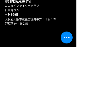
MFC HARINAKANO GYM
ムエタイファイタークラブ
針中野ジム
〒546-0011
大阪府大阪市東住吉区針中野 3 丁目 1-28
GYAZZA 針中野 3 階