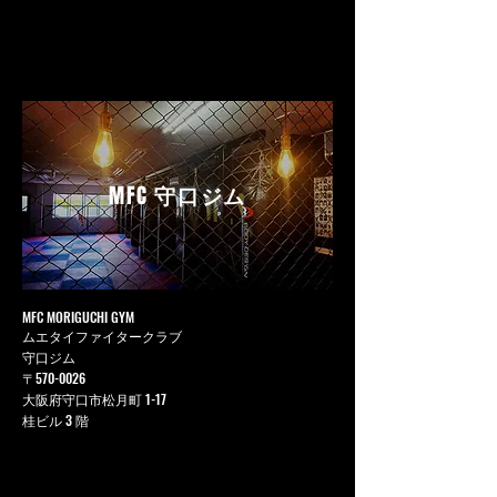
MFC
守口ジム
MFC MORIGUCHI GYM
ムエタイファイタークラブ
守口ジム
〒570-0026
大阪府守口市松月町 1-17
桂ビル 3 階