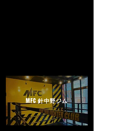
MFC
針中野ジム