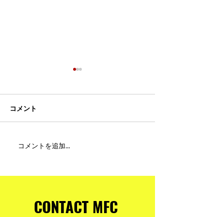
コメント
MFC DREAM FIGHT 24にご
夢が現実になる
コメントを追加…
参加・ご支援いただいた
りと勇気が輝く
皆様へ
ュアムエタイ最
台。
CONTACT MFC