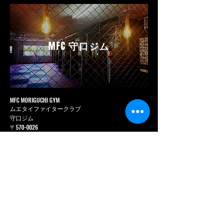
MFC
守口ジム
MFC MORIGUCHI GYM
ムエタイファイタークラブ
守口ジム
〒570-0026
大阪府守口市松月町 1-17
桂ビル 3 階