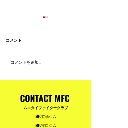
コメント
MFC DREAM FIGHT 24にご
夢が現実になる
コメントを追加…
参加・ご支援いただいた
りと勇気が輝く
皆様へ
ュアムエタイ最
台。
CONTACT MFC
ムエタイファイタークラブ
MFC京橋ジム
MFC守口ジム