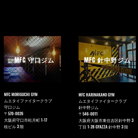
MFC
守口ジム
MFC
針中野ジム
MFC MORIGUCHI GYM
MFC HARINAKANO GYM
ムエタイファイタークラブ
ムエタイファイタークラブ
守口ジム
針中野ジム
〒570-0026
〒546-0011
大阪府守口市松月町 1-17
大阪府大阪市東住吉区針中野 3
桂ビル 3 階
丁目 1-28 GYAZZA 針中野 3 階