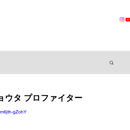
営業時間
無料体験
トレーニング
VOICES
TRAINER
ングジム
 岡崎ショウタ プロファイター
=m6jth-gZohY