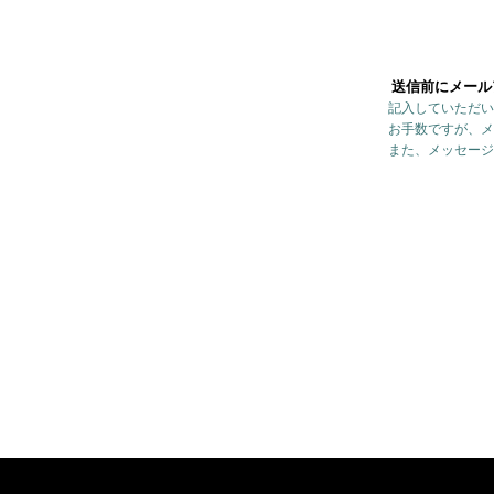
送信前にメール
記入していただい
お手数ですが、メ
また、メッセージ