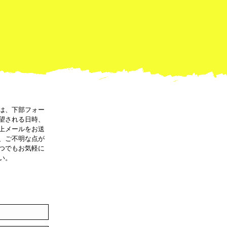
は、下部フォー
望される日時、
上メールをお送
、ご不明な点が
つでもお気軽に
い。