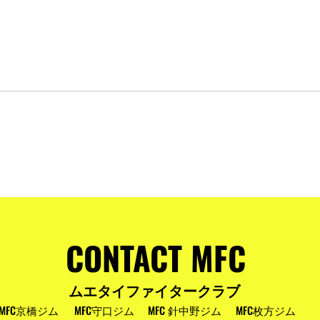
およびお盆
MFC DREAM FIGHT 24にご参加・ご支
援いただいた皆様へ
CONTACT MFC
ムエタイファイタークラブ
MFC京橋ジム
MFC守口ジム
MFC 針中野ジム
MFC枚方ジム