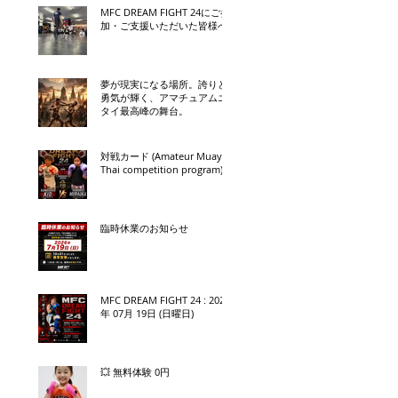
MFC DREAM FIGHT 24にご参
加・ご支援いただいた皆様へ
夢が現実になる場所。誇りと
勇気が輝く、アマチュアムエ
タイ最高峰の舞台。
対戦カード (Amateur Muay
Thai competition program)
臨時休業のお知らせ
MFC DREAM FIGHT 24 : 2026
年 07月 19日 (日曜日)
💥 無料体験 0円