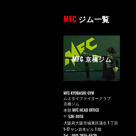
MFC
ジム一覧
MFC
京橋ジム
MFC KYOBASHI GYM
ムエタイファイタークラブ
京橋ジム
本部 MFC HEAD OFFICE
〒 536-0016
大阪府大阪市城東区蒲生 1 丁目
1-17 サン岩本ビル 1 階
Tel. : 080-3855-6839