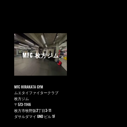
MFC
枚方ジム
MFC HIRAKATA GYM
ムエタイファイタークラブ
枚方ジム
〒573-1146
枚方市牧野阪2丁目3-11
ダサルダマイ UND ビル 1F