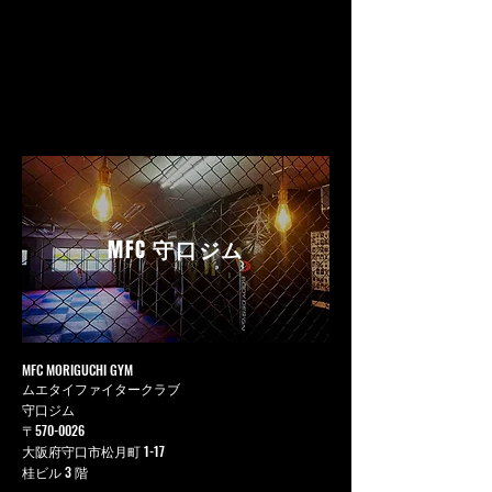
MFC
守口ジム
MFC MORIGUCHI GYM
ムエタイファイタークラブ
守口ジム
〒570-0026
大阪府守口市松月町 1-17
桂ビル 3 階