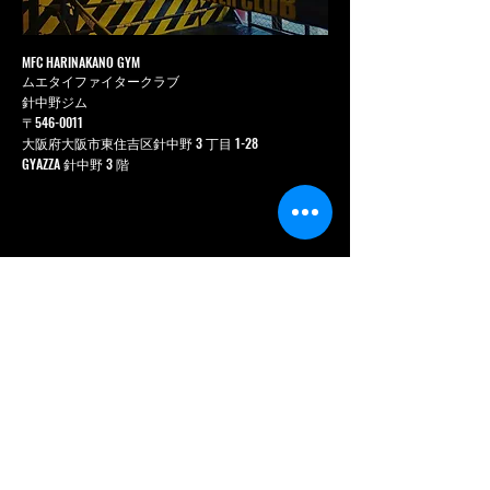
MFC HARINAKANO GYM
ムエタイファイタークラブ
針中野ジム
〒546-0011
大阪府大阪市東住吉区針中野 3 丁目 1-28
GYAZZA 針中野 3 階