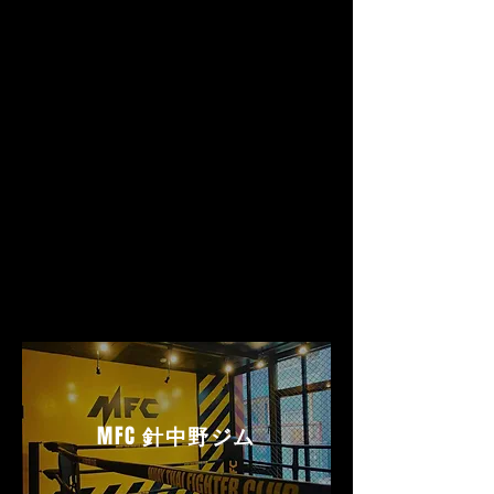
MFC
針中野ジム