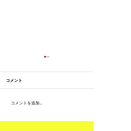
コメント
MFC DREAM FIGHT 24にご
夢が現実になる
コメントを追加…
参加・ご支援いただいた
りと勇気が輝く
皆様へ
ュアムエタイ最
台。