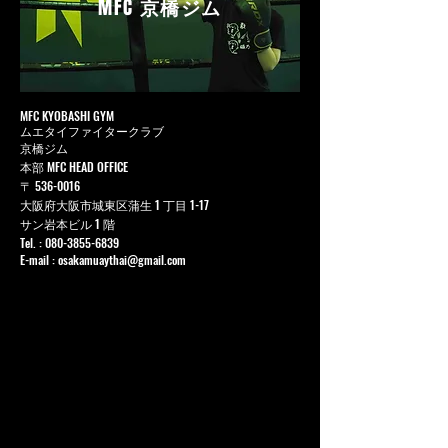
MFC
京橋ジム
MFC KYOBASHI GYM
ムエタイファイタークラブ
京橋ジム
本部 MFC HEAD OFFICE
〒
536-0016
大阪府大阪市城東区蒲生 1 丁目 1-17
サン岩本ビル 1 階
Tel. :
080-3855-6839
E-mail :
osakamuaythai@gmail.com