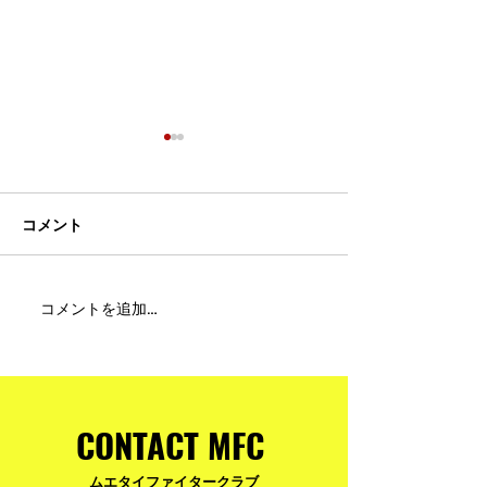
コメント
MFC DREAM FIGHT 24にご
夢が現実になる
コメントを追加…
参加・ご支援いただいた
りと勇気が輝く
皆様へ
ュアムエタイ最
台。
CONTACT MFC
ムエタイファイタークラブ