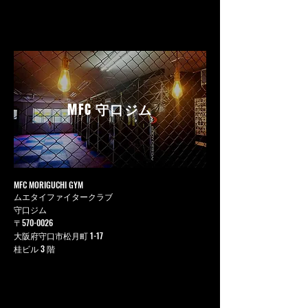
MFC
守口ジム
MFC MORIGUCHI GYM
ムエタイファイタークラブ
守口ジム
〒570-0026
大阪府守口市松月町 1-17
桂ビル 3 階