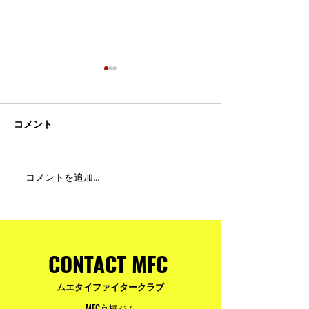
コメント
MFC DREAM FIGHT 24にご
夢が現実になる
コメントを追加…
参加・ご支援いただいた
りと勇気が輝く
皆様へ
ュアムエタイ最
台。
CONTACT MFC
ムエタイファイタークラブ
MFC京橋ジム