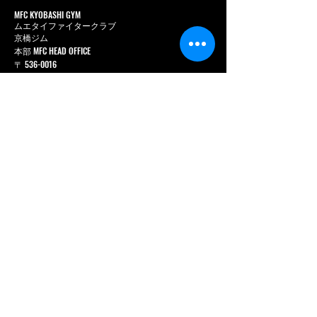
MFC KYOBASHI GYM
ムエタイファイタークラブ
京橋ジム
本部 MFC HEAD OFFICE
〒
536-0016
大阪府大阪市城東区蒲生 1 丁目 1-17
サン岩本ビル 1 階
Tel. :
080-3855-6839
E-mail :
osakamuaythai@gmail.com