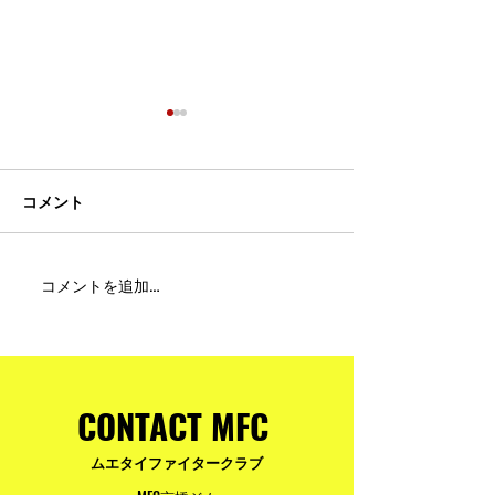
コメント
MFC DREAM FIGHT 24にご
夢が現実になる
コメントを追加…
参加・ご支援いただいた
りと勇気が輝く
皆様へ
ュアムエタイ最
台。
CONTACT MFC
ムエタイファイタークラブ