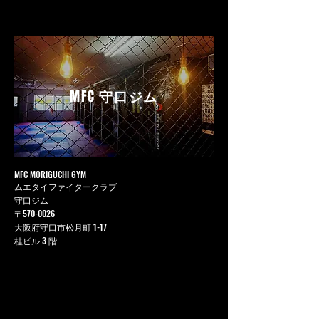
MFC
守口ジム
MFC MORIGUCHI GYM
ムエタイファイタークラブ
守口ジム
〒570-0026
大阪府守口市松月町 1-17
桂ビル 3 階