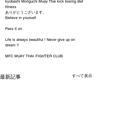
kyobashi Moriguchi Muay Thai kick boxing diet 
fitness
ありがとうございます。
Believe in yourself.
Pass it on.
Life is always beautiful ! Never give up on 
dream !!
MFC MUAY THAI FIGHTER CLUB
すべて表示
最新記事