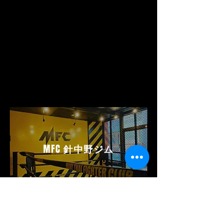
MFC
針中野ジム
MFC HARINAKANO GYM
ムエタイファイタークラブ