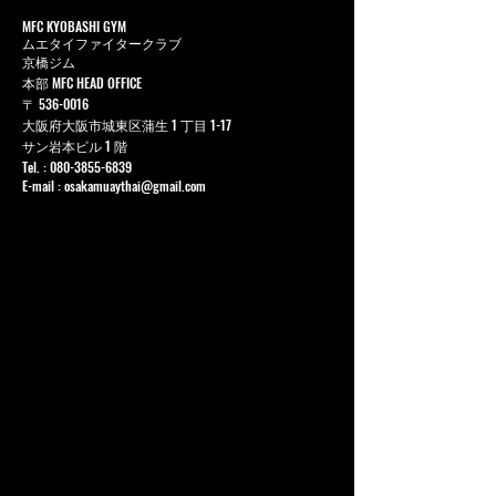
MFC KYOBASHI GYM
ムエタイファイタークラブ
京橋ジム
本部 MFC HEAD OFFICE
〒
536-0016
大阪府大阪市城東区蒲生 1 丁目 1-17
サン岩本ビル 1 階
Tel. :
080-3855-6839
E-mail :
osakamuaythai@gmail.com