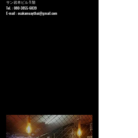
サン岩本ビル 1 階
Tel. :
080-3855-6839
E-mail :
osakamuaythai@gmail.com