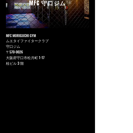
MFC
守口ジム
MFC MORIGUCHI GYM
ムエタイファイタークラブ
守口ジム
〒570-0026
大阪府守口市松月町 1-17
桂ビル 3 階