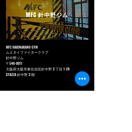
MFC
針中野ジム
MFC HARINAKANO GYM
ムエタイファイタークラブ
針中野ジム
〒546-0011
大阪府大阪市東住吉区針中野 3 丁目 1-28
GYAZZA 針中野 3 階