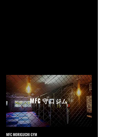
MFC
守口ジム
MFC MORIGUCHI GYM