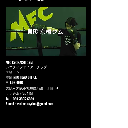
MFC
京橋ジム
MFC KYOBASHI GYM
ムエタイファイタークラブ
京橋ジム
本部 MFC HEAD OFFICE
〒
536-0016
大阪府大阪市城東区蒲生 1 丁目 1-17
サン岩本ビル 1 階
Tel. :
080-3855-6839
E-mail :
osakamuaythai@gmail.com