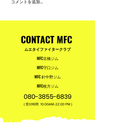
MFC DREAM FIGHT 24にご
夢が現実になる
コメントを追加…
参加・ご支援いただいた
りと勇気が輝く
皆様へ
ュアムエタイ最
台。
CONTACT MFC
ムエタイファイタークラブ
MFC京橋ジム
MFC守口ジム
MFC 針中野ジム
MFC枚方ジム
080-3855-6839
(
10:00AM-22:00​ PM )
受付時間