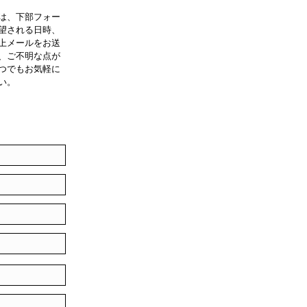
は、下部フォー
望される日時、
上メールをお送
、ご不明な点が
つでもお気軽に
い。