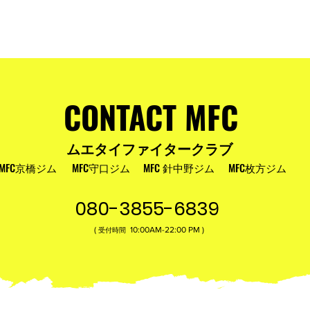
およびお盆
MFC DREAM FIGHT 24にご参加・ご支
援いただいた皆様へ
CONTACT MFC
ムエタイファイタークラブ
MFC京橋ジム
MFC守口ジム
MFC 針中野ジム
MFC枚方ジム
080-3855-6839
(
10:00AM-22:00​ PM )
受付時間