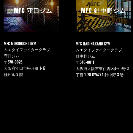
MFC
守口ジム
MFC
針中野ジム
MFC MORIGUCHI GYM
MFC HARINAKANO GYM
ムエタイファイタークラブ
ムエタイファイタークラブ
守口ジム
針中野ジム
〒570-0026
〒546-0011
大阪府守口市松月町 1-17
大阪府大阪市東住吉区針中野 3
桂ビル 3 階
丁目 1-28 GYAZZA 針中野 3 階