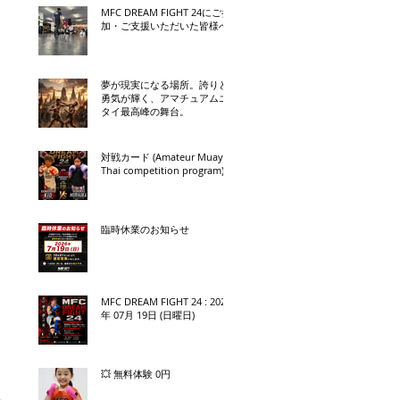
MFC DREAM FIGHT 24にご参
加・ご支援いただいた皆様へ
夢が現実になる場所。誇りと
勇気が輝く、アマチュアムエ
タイ最高峰の舞台。
対戦カード (Amateur Muay
Thai competition program)
臨時休業のお知らせ
MFC DREAM FIGHT 24 : 2026
年 07月 19日 (日曜日)
💥 無料体験 0円