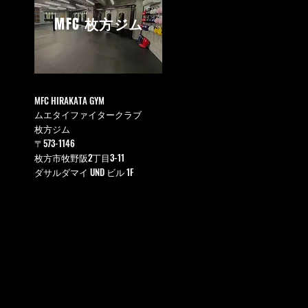
MFC
枚方ジム
MFC HIRAKATA GYM
ムエタイファイタークラブ
枚方ジム
〒573-1146
枚方市牧野阪2丁目3-11
ダサルダマイ UND ビル 1F