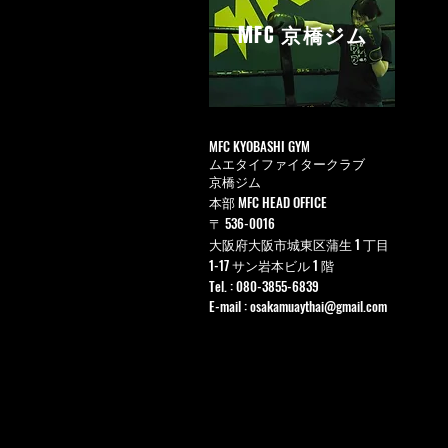
MFC
京橋ジム
MFC KYOBASHI GYM
ムエタイファイタークラブ
京橋ジム
本部 MFC HEAD OFFICE
〒 536-0016
大阪府大阪市城東区蒲生 1 丁目
1-17 サン岩本ビル 1 階
Tel. : 080-3855-6839
E-mail :
osakamuaythai@gmail.com