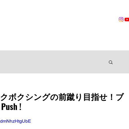
営業時間
無料体験
トレーニング
VOICES
TRAINER
ングジム
ックボクシングの前蹴り目指せ！ブ
ush !
?v=dmNhzHtgUbE