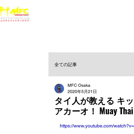
ホーム
NEWS
MFCジム一覧
料金
大阪で初心者でも安心して通えるムエタイ キックボクシ
女性・シニア・子供もOK！無料体験受付中！
全ての記事
MFC Osaka
2020年5月21日
タイ人が教える キ
アカーオ！ Muay Thai P
https://www.youtube.com/watch