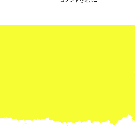
コメントを追加…
"Obon Holiday 2026" 夏季
期間休業について