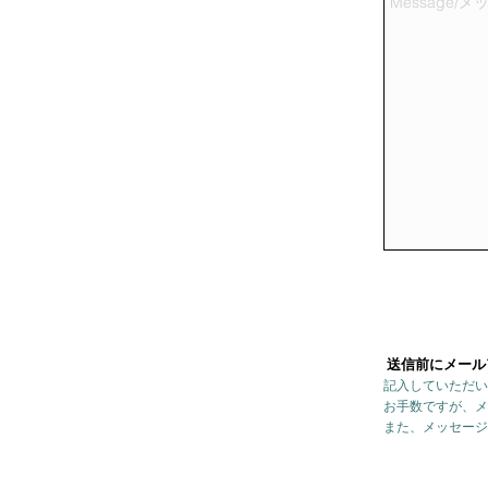
送信前にメール
記入していただい
お手数ですが、メ
また、メッセージ