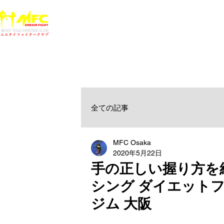
ホーム
NEWS
MFCジム一覧
料金
大阪で初心者でも安心して通えるムエタイ キックボクシ
女性・シニア・子供もOK！無料体験受付中！
全ての記事
MFC Osaka
2020年5月22日
手の正しい握り方を
シング ダイエットフ
ジム 大阪