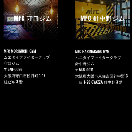
MFC
守口ジム
MFC
針中野ジム
MFC MORIGUCHI GYM
MFC HARINAKANO GYM
ムエタイファイタークラブ
ムエタイファイタークラブ
守口ジム
針中野ジム
〒570-0026
〒546-0011
大阪府守口市松月町 1-17
大阪府大阪市東住吉区針中野 3
桂ビル 3 階
丁目 1-28 GYAZZA 針中野 3 階