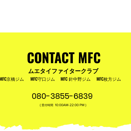
およびお盆
MFC DREAM FIGHT 24にご参加・ご支
援いただいた皆様へ
CONTACT MFC
ムエタイファイタークラブ
MFC京橋ジム
MFC守口ジム
MFC 針中野ジム
MFC枚方ジム
080-3855-6839
(
10:00AM-22:00​ PM )
受付時間