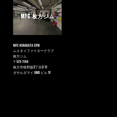
MFC
枚方ジム
MFC HIRAKATA GYM
ムエタイファイタークラブ
枚方ジム
〒573-1146
枚方市牧野阪2丁目3-11
ダサルダマイ UND ビル 1F