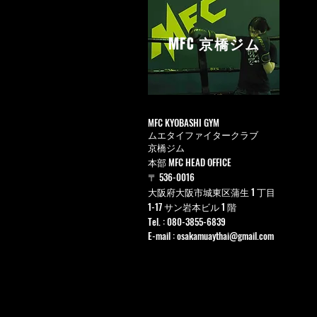
MFC
京橋ジム
MFC KYOBASHI GYM
ムエタイファイタークラブ
京橋ジム
本部 MFC HEAD OFFICE
〒 536-0016
大阪府大阪市城東区蒲生 1 丁目
1-17 サン岩本ビル 1 階
Tel. : 080-3855-6839
E-mail :
osakamuaythai@gmail.com