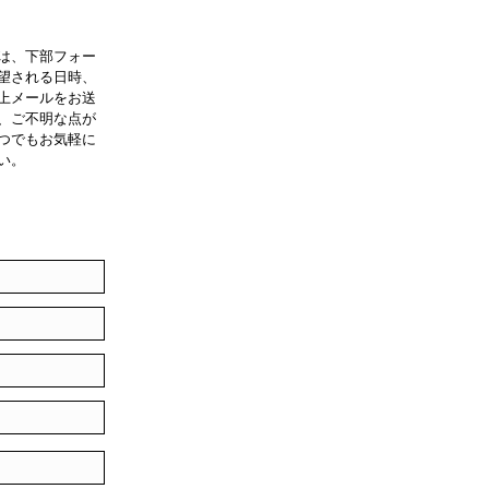
は、下部フォー
望される日時、
上メールをお送
、ご不明な点が
つでもお気軽に
い。