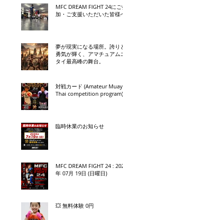
MFC DREAM FIGHT 24にご参
加・ご支援いただいた皆様へ
夢が現実になる場所。誇りと
勇気が輝く、アマチュアムエ
タイ最高峰の舞台。
対戦カード (Amateur Muay
Thai competition program)
臨時休業のお知らせ
MFC DREAM FIGHT 24 : 2026
年 07月 19日 (日曜日)
💥 無料体験 0円