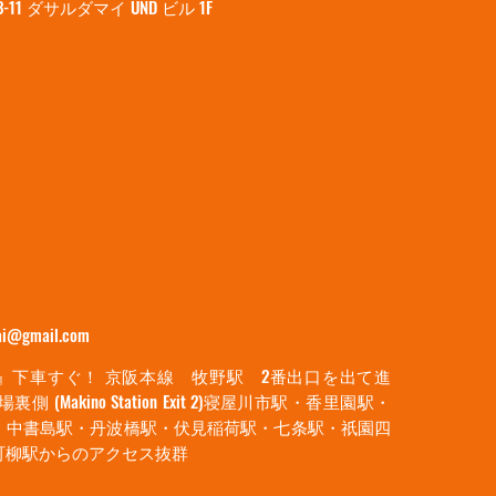
1 ダサルダマイ UND ビル 1F
hai@gmail.com
』下車すぐ！ 京阪本線 牧野駅 2番出口を出て進
 (Makino Station Exit 2)​寝屋川市駅・香里園駅・
・中書島駅・丹波橋駅・伏見稲荷駅・七条駅・祇園四
町柳駅からのアクセス抜群