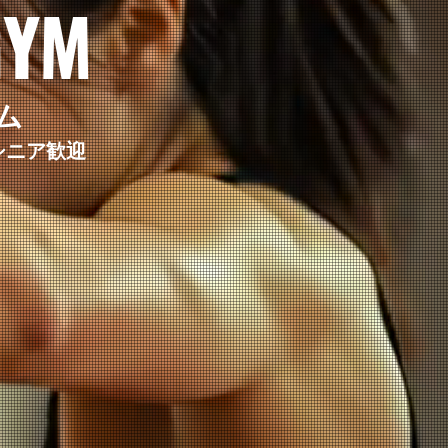
GYM
ム
シニア歓迎