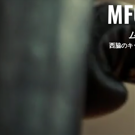
MF
西脇のキ