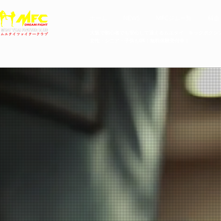
ホーム
NEWS
MFCジム一覧
料金
大阪で初心者でも安心して通えるムエタイ キックボクシ
女性・シニア・子供もOK！無料体験受付中！