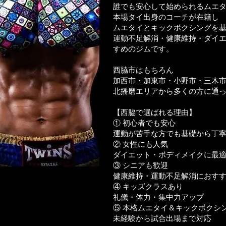
誰でも安心して始められるムエ
本場タイ出身のコーチが在籍し
ムエタイとキックボクシングを
運動不足解消・健康維持・ダイ
すめのジムです。
西脇市はもちろん
加西市・加東市・小野市・三木
北播磨エリアから多くの方に通
【西脇で選ばれる理由】
① 初心者でも安心
運動が苦手な方でも基礎から丁
② 女性にも人気
ダイエット・ボディメイクに最
③ シニアも歓迎
健康維持・運動不足解消におす
④ キッズクラスあり
礼儀・体力・集中力アップ
⑤ 本格ムエタイ＆キックボクシ
未経験から試合出場まで対応