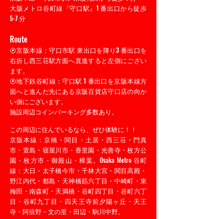
大阪メトロ谷町線『守口駅』1 番出口から徒歩
5-7 分
Route
⦿京阪本線：守口市駅 東出口を降り3 番出口を
右折し西三荘駅方面へ直進すると左側にござい
ます。
⦿地下鉄谷町線：守口駅 1 番出口を京阪本線方
面へと進んだ先にある京阪百貨店守口店の向か
い側にございます。
施設周辺コインパーキング多数あり。
この周辺に住んでいるなら、ぜひ体験に！！
京阪本線：京橋・関目・土居・西三荘・門真
市・萱島・寝屋川市・香里園・光善寺・枚方公
園・枚方市・御殿山・樟葉。Osaka Metro 谷町
線：大日・太子橋今市・千林大宮・関目高殿・
野江内代・都島・天神橋筋六丁目・中崎町・東
梅田・南森町・天満橋・谷町四丁目・谷町六丁
目・谷町九丁目・四天王寺前夕陽ヶ丘・天王
寺・阿倍野・文の里・田辺・駒川中野。