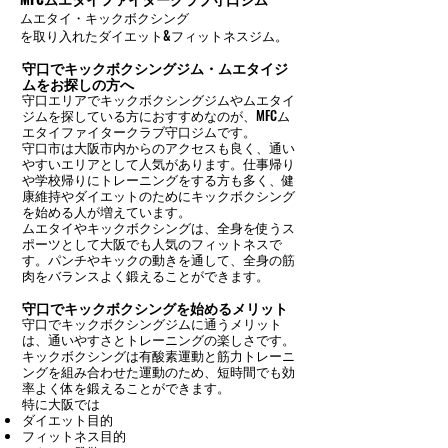
ムエタイ・キックボクシング
を取り入れたダイエット&フィットネスジム。
守口でキックボクシングジム・ムエタイジ
ムをお探しの方へ
守口エリアでキックボクシングジムやムエタイ
ジムを探している方におすすめなのが、MFCム
エタイファイタークラブ守口ジムです。
守口市は大阪市内からのアクセスも良く、通い
やすいエリアとして人気があります。仕事帰り
や学校帰りにトレーニングをする方も多く、健
康維持やダイエットのためにキックボクシング
を始める人が増えています。
ムエタイやキックボクシングは、全身を使うス
ポーツとして大阪でも人気のフィットネスで
す。パンチやキックの動きを通して、全身の筋
肉をバランスよく鍛えることができます。
守口でキックボクシングを始めるメリット
守口でキックボクシングジムに通うメリット
は、通いやすさとトレーニングの楽しさです。
キックボクシングは有酸素運動と筋力トレーニ
ングを組み合わせた運動のため、短時間でも効
率よく体を鍛えることができます。
特に大阪では
ダイエット目的
フィットネス目的