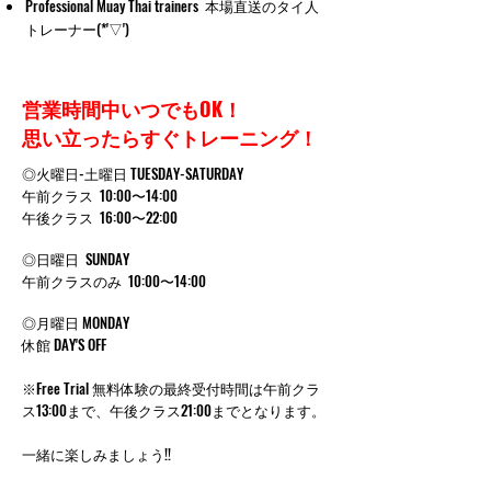
Professional Muay Thai trainers 本場直送のタイ人
トレーナー(*'▽')
営業時間中いつでもOK！
思い立ったらすぐトレーニング！
◎火曜日-土曜日 TUESDAY-SATURDAY
午前クラス 10:00〜14:00
午後クラス 16:00〜22:00
◎日曜日 SUNDAY
午前クラスのみ 10:00〜14:00
◎月曜日 MONDAY
休館 DAY'S OFF
※Free Trial 無料体験の最終受付時間は午前クラ
ス13:00まで、午後クラス21:00までとなります。
一緒に楽しみましょう!!