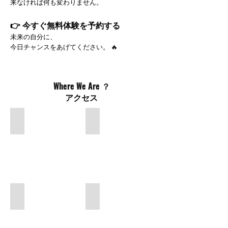
来なければ何も変わりません。
​👉 今すぐ無料体験を予約する
未来の自分に、
今日チャンスをあげてください。 🔥
​Where We Are ？
​アクセス
East Exit
East Exit
MFC
MFC
ム
ム
エ
エ
タ
タ
イ
イ
フ
フ
ァ
ァ
イ
イ
Exit 3
Walk to gym 3 minutes
タ
タ
ー
ー
MFC
MFC
ク
ク
ム
ム
ラ
ラ
エ
エ