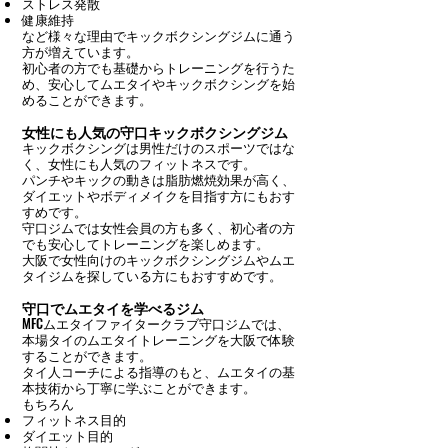
ストレス発散
健康維持
など様々な理由でキックボクシングジムに通う
方が増えています。
初心者の方でも基礎からトレーニングを行うた
め、安心してムエタイやキックボクシングを始
めることができます。
女性にも人気の守口キックボクシングジム
キックボクシングは男性だけのスポーツではな
く、女性にも人気のフィットネスです。
パンチやキックの動きは脂肪燃焼効果が高く、
ダイエットやボディメイクを目指す方にもおす
すめです。
守口ジムでは女性会員の方も多く、初心者の方
でも安心してトレーニングを楽しめます。
大阪で女性向けのキックボクシングジムやムエ
タイジムを探している方にもおすすめです。
守口でムエタイを学べるジム
MFCムエタイファイタークラブ守口ジムでは、
本場タイのムエタイトレーニングを大阪で体験
することができます。
タイ人コーチによる指導のもと、ムエタイの基
本技術から丁寧に学ぶことができます。
もちろん
フィットネス目的
ダイエット目的