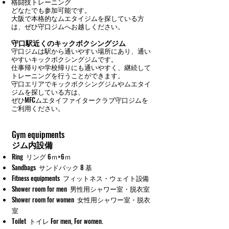
格闘技トレーニング
どなたでも参加可能です。
大阪で本格的なムエタイジムを探している方
は、ぜひ守口ジムへお越しください。
守口駅近くのキックボクシングジム
守口ジムは駅から通いやすい場所にあり、通い
やすいキックボクシングジムです。
仕事帰りや学校帰りにも通いやすく、継続して
トレーニングを行うことができます。
守口エリアでキックボクシングジムやムエタイ
ジムを探している方は、
ぜひMFCムエタイファイタークラブ守口ジムを
ご利用ください。
Gym equipments
ジム内設備
Ring リング 6ｍ×6ｍ
Sandbags サンドバック 8 基
Fitness equipments フィットネス・ウェイト設備
Shower room for men 男性用シャワー室・脱衣室
Shower room for women 女性用シャワー室・脱衣
室
Toilet トイレ For men, For women.