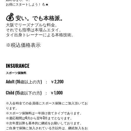
お得にスタートしよう！ 💪🔥
💰
安い。でも本格派。
大阪でリーズナブルな料金。
それでも指導は本場ムエタイ。
タイ出身トレーナーによる本格技術。
※税込価格表示
INSURANCE
スポーツ保険料
Adult (16歳以上の方) ： ￥2,200
Child (15歳以下の方) ： ￥1,000
※入会時
全ての会員様にスポース保険にご加入頂いてお
ります。
※スポーツ保険料は一年掛け捨てタイプであります。
※適応期間は4月から翌年3月までとなります。
※次年度以降も基本的に継続をお願いしております。
​ご自身で保険に加入されている方以外は、継続加入をお