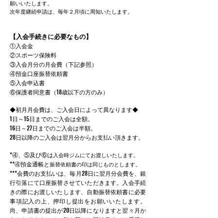
願いいたします。
次年度継続申請は、毎年２月頃に周知いたします。
【入会手続きに必要なもの】
①入会金
②スポーツ保険料
③入会月分の月会費（下記参照）
④預金口座振替依頼書
⑤入会申込書
⑥保護者同意書（18歳以下の方のみ）
◆初月月会費は、ご入会日によって異なります◆
1日～15日までのご入会は全額。
16日～27日までのご入会は半額。
28日以降のご入会は翌月分からお支払い頂きます。
*④、⑤及び⑥は
入会時ジムにてお渡しいたします。
**④預金通帳と
振替依頼書の印は同じものとします。
***
会費のお支払いは、毎月28日に翌月分会費を、銀
行引落にて口座振替させていただきます。入会手続
きの際にお渡しいたします、自動振替依頼書に必要
事項記入の上、押印し提出をお願いいたします。
尚、申請書の提出が20日以降になりますと翌々月か