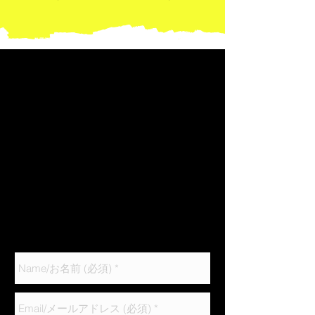
営業時間
無料体験受付時間
火曜日〜土曜日
火曜日〜土曜日
10:00〜14:00
10:00〜13:00
16:00〜22:00
16:00〜21:00
日曜日
日曜日
10:00〜14:00
10:00〜13:00
月曜日 定休日
※体験を希望する方は、下部フォームに必要事項、
ご希望される日時、参加人数をご入力の上メールを
お送りください。その他、ご不明な点がございまし
たら、いつでもお気軽にお問い合わせください。