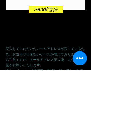
Send/送信
送信前にメールアドレスの確認をもう一度お願
いします。
記入していただいたメールアドレスが誤っているた
め、お返事が出来ないケースが増えております。
お手数ですが、メールアドレス記入後、もう一度確
認をお願いいたします。
また、メッセージ送信後、2日以上経っても、返信
がない場合も、誤りがある可能性がありますので、
ご確認をお願いいたします。
ムエタイファイタークラブ