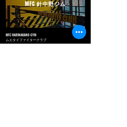
MFC
針中野ジム
MFC HARINAKANO GYM
ムエタイファイタークラブ
針中野ジム
〒546-0011
大阪府大阪市東住吉区針中野 3 丁目 1-28
GYAZZA 針中野 3 階