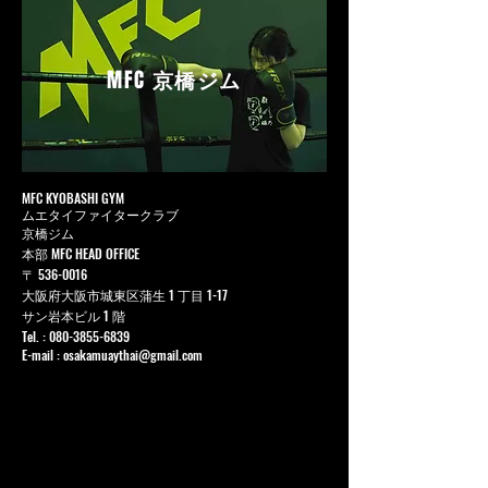
MFC
京橋ジム
MFC KYOBASHI GYM
ムエタイファイタークラブ
京橋ジム
本部 MFC HEAD OFFICE
〒
536-0016
大阪府大阪市城東区蒲生 1 丁目 1-17
サン岩本ビル 1 階
Tel. :
080-3855-6839
E-mail :
osakamuaythai@gmail.com