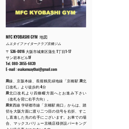
MFC KYOBASHI GYM 地図
ムエタイファイタークラブ京橋ジム
〒
536-0016
大阪市城東区蒲生 1丁目1-17
サン岩本ビル1F
Tel.
080-3855-6839
E-mail :
osakamuaythai@gmail.com
JR線、京阪本線、長堀鶴見緑地線「京橋駅 JR北
口改札」より徒歩約 4分
JR北口改札より四條畷方面へとお進み下さい
（改札を背に右手方向）。
JR東西線 学研都市線「京橋駅 南口」からは、踏
切を大阪方面に渡り二つ目の信号を右折、すこ
し直進した先の右手にございます。お車での場
合、マックスバリュー京橋店様併設パーキング