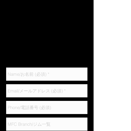
料
料
10:00〜14:00
10:00〜13:00
体
体
16:00〜22:00
16:00〜21:00
験
験
日曜日
日曜日
受
受
10:00〜14:00
10:00〜13:00
付
付
月曜日 定休日
中】
中】
※体験を希望する方は、下部フォームに必要事項、
ご希望される日時、参加人数をご入力の上メールを
お送りください。その他、ご不明な点がございまし
たら、いつでもお気軽にお問い合わせください。