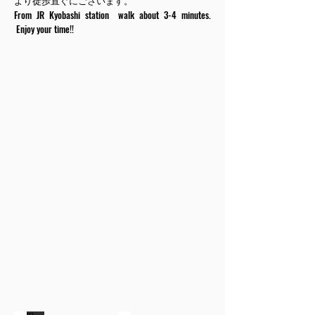
より徒歩直ぐにごさいます。
From JR Kyobashi station walk about 3-4 minutes.
Enjoy your time!!