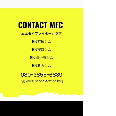
ム
ム
女
女
ク
ク
エ
エ
性・
性・
シ
シ
タ
タ
シ
シ
ン
ン
イ
イ
ニ
ニ
グ
グ
｜
｜
CONTACT MFC
ア
ア
ジ
ジ
初
初
歓
歓
ム
ム
心
心
迎
迎
ムエタイファイタークラブ
｜
｜
者・
者・
【無
【無
ム
ム
女
女
料
料
MFC京橋ジム
エ
エ
性・
性・
体
体
タ
タ
MFC守口ジム
シ
シ
験
験
イ
イ
ニ
ニ
受
受
MFC 針中野ジム
｜
｜
ア
ア
付
付
初
初
歓
歓
MFC枚方ジム
中】
中】
心
心
迎
迎
者・
者・
080-3855-6839
【無
【無
女
女
料
料
(
10:00AM-22:00​ PM )
受付時間
性・
性・
体
体
シ
シ
験
験
ニ
ニ
受
受
ア
ア
付
付
歓
歓
中】
中】
迎
迎
営業時間
無料体験受付時間
【無
【無
火曜日〜土曜日
火曜日〜土曜日