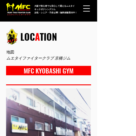
大阪で初心者でも安心して通えるムエタイ
キックボクシングジム
女性・シニア・子供もOK！無料体験受付中！
LOC
A
TION
地図
ムエタイファイタークラブ
京橋ジム
MFC KYOBASHI GYM