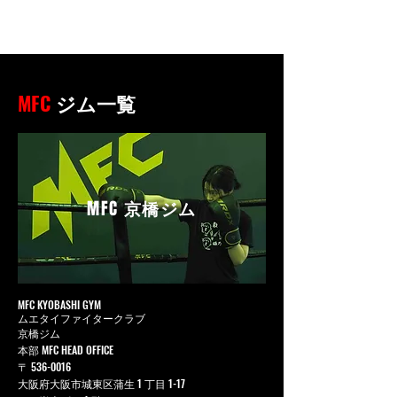
MFC
ジム一覧
MFC
京橋ジム
MFC KYOBASHI GYM
ムエタイファイタークラブ
京橋ジム
本部 MFC HEAD OFFICE
〒
536-0016
大阪府大阪市城東区蒲生 1 丁目 1-17