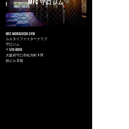
MFC
守口ジム
MFC MORIGUCHI GYM
ムエタイファイタークラブ
守口ジム
〒570-0026
大阪府守口市松月町 1-17
桂ビル 3 階