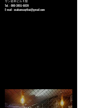
サン岩本ビル 1 階
Tel. :
080-3855-6839
E-mail :
osakamuaythai@gmail.com