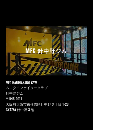
MFC
針中野ジム
MFC HARINAKANO GYM
ムエタイファイタークラブ
針中野ジム
〒546-0011
大阪府大阪市東住吉区針中野 3 丁目 1-28
GYAZZA 針中野 3 階