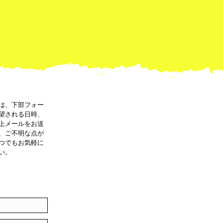
は、下部フォー
望される日時、
上メールをお送
、ご不明な点が
つでもお気軽に
い。