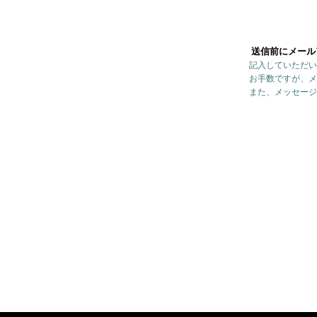
送信前にメール
記入していただい
お手数ですが、メ
また、メッセージ