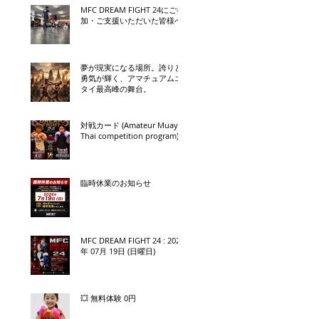
MFC DREAM FIGHT 24にご参
加・ご支援いただいた皆様へ
夢が現実になる場所。誇りと
勇気が輝く、アマチュアムエ
タイ最高峰の舞台。
対戦カード (Amateur Muay
Thai competition program)
臨時休業のお知らせ
MFC DREAM FIGHT 24 : 2026
年 07月 19日 (日曜日)
💥 無料体験 0円