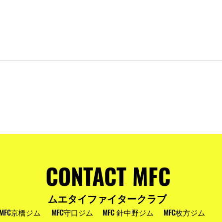
およびお盆
MFC DREAM FIGHT 24にご参加・ご支
援いただいた皆様へ
CONTACT MFC
ムエタイファイタークラブ
MFC京橋ジム
MFC守口ジム
MFC 針中野ジム
MFC枚方ジム