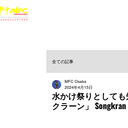
ホーム
NEWS
MFCジム一覧
料金
大阪で初心者でも安心して通えるムエタイ キックボクシ
女性・シニア・子供もOK！無料体験受付中！
全ての記事
MFC Osaka
2024年4月15日
水かけ祭りとしても
クラーン」 Songkran Wat