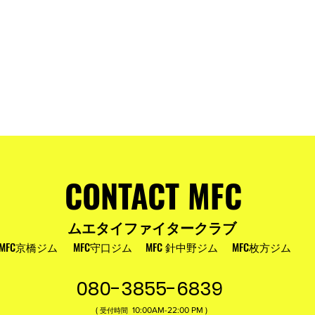
およびお盆
MFC DREAM FIGHT 24にご参加・ご支
援いただいた皆様へ
CONTACT MFC
ムエタイファイタークラブ
MFC京橋ジム
MFC守口ジム
MFC 針中野ジム
MFC枚方ジム
080-3855-6839
(
10:00AM-22:00​ PM )
受付時間