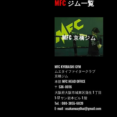
MFC
ジム一覧
MFC
京橋ジム
MFC KYOBASHI GYM
ムエタイファイタークラブ
京橋ジム
本部 MFC HEAD OFFICE
〒 536-0016
大阪府大阪市城東区蒲生 1 丁目
1-17 サン岩本ビル 1 階
Tel. : 080-3855-6839
E-mail :
osakamuaythai@gmail.com