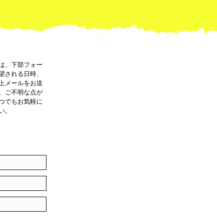
は、下部フォー
望される日時、
上メールをお送
、ご不明な点が
つでもお気軽に
い。