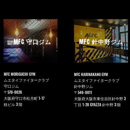
MFC
守口ジム
MFC
針中野ジム
MFC MORIGUCHI GYM
MFC HARINAKANO GYM
ムエタイファイタークラブ
ムエタイファイタークラブ
守口ジム
針中野ジム
〒570-0026
〒546-0011
大阪府守口市松月町 1-17
大阪府大阪市東住吉区針中野 3
桂ビル 3 階
丁目 1-28 GYAZZA 針中野 3 階