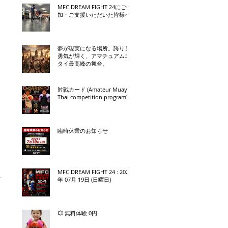
MFC DREAM FIGHT 24にご参
加・ご支援いただいた皆様へ
夢が現実になる場所。誇りと
勇気が輝く、アマチュアムエ
タイ最高峰の舞台。
対戦カード (Amateur Muay
Thai competition program)
臨時休業のお知らせ
MFC DREAM FIGHT 24 : 2026
年 07月 19日 (日曜日)
💥 無料体験 0円