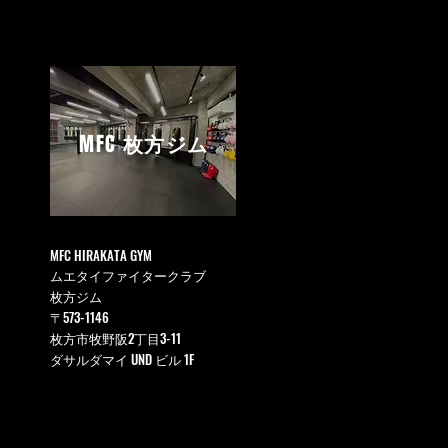
MFC
枚方ジム
MFC HIRAKATA GYM
ムエタイファイタークラブ
枚方ジム
〒573-1146
枚方市牧野阪2丁目3-11
ダサルダマイ UND ビル 1F