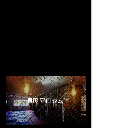
MFC
守口ジム