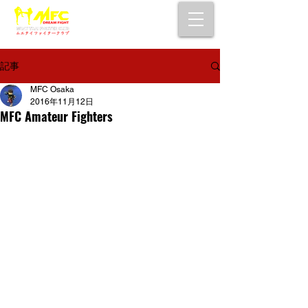
大阪で初心者でも安心して通えるムエタイ
キックボクシングジム
女性・シニア・子供もOK！無料体験受付中！
記事
MFC Osaka
2016年11月12日
MFC Amateur Fighters
Life is too short for live without a 
dream. MFC Dream Fight is coming 
soon on 11/12/2016  Join us now !!