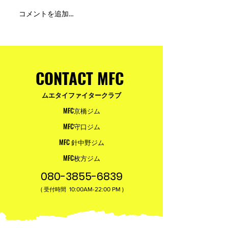
MFC DREAM FIGHT 24にご
夢が現実になる
コメントを追加…
参加・ご支援いただいた
りと勇気が輝く
皆様へ
ュアムエタイ最
台。
CONTACT MFC
ムエタイファイタークラブ
MFC京橋ジム
MFC守口ジム
MFC 針中野ジム
MFC枚方ジム
080-3855-6839
(
10:00AM-22:00​ PM )
受付時間