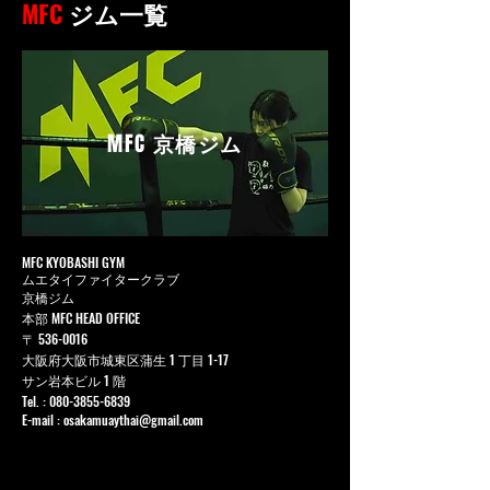
MFC
ジム一覧
MFC
京橋ジム
MFC KYOBASHI GYM
ムエタイファイタークラブ
京橋ジム
本部 MFC HEAD OFFICE
〒
536-0016
大阪府大阪市城東区蒲生 1 丁目 1-17
サン岩本ビル 1 階
Tel. :
080-3855-6839
E-mail :
osakamuaythai@gmail.com