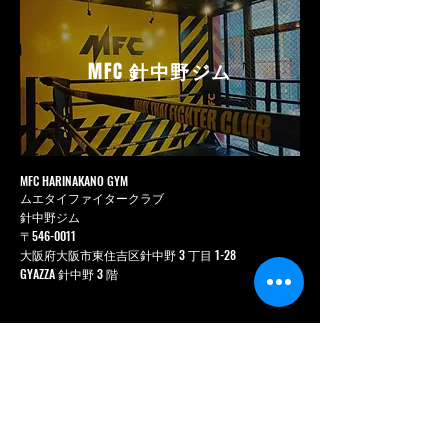
MFC
針中野ジム
MFC HARINAKANO GYM
ムエタイファイタークラブ
針中野ジム
〒546-0011
大阪府大阪市東住吉区針中野 3 丁目 1-28
GYAZZA 針中野 3 階