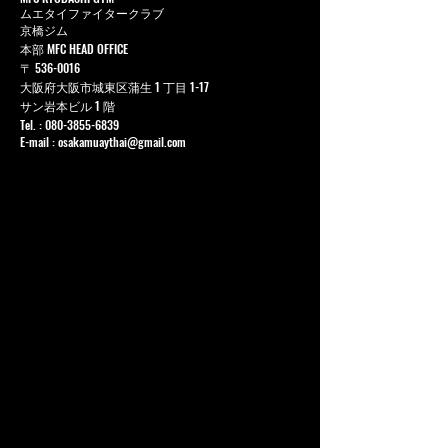
ムエタイファイタークラブ
京橋ジム
本部 MFC HEAD OFFICE
〒
536-0016
大阪府大阪市城東区蒲生 1 丁目 1-17
サン岩本ビル 1 階
Tel. :
080-3855-6839
E-mail :
osakamuaythai@gmail.com