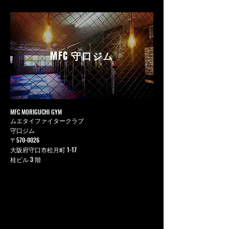
MFC
守口ジム
MFC MORIGUCHI GYM
ムエタイファイタークラブ
守口ジム
〒570-0026
大阪府守口市松月町 1-17
桂ビル 3 階