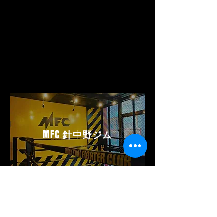
MFC
針中野ジム
MFC HARINAKANO GYM
ムエタイファイタークラブ
針中野ジム
〒546-0011