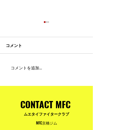
コメント
MFC DREAM FIGHT 24にご
夢が現実になる
コメントを追加…
参加・ご支援いただいた
りと勇気が輝く
皆様へ
ュアムエタイ最
台。
CONTACT MFC
ムエタイファイタークラブ
MFC京橋ジム