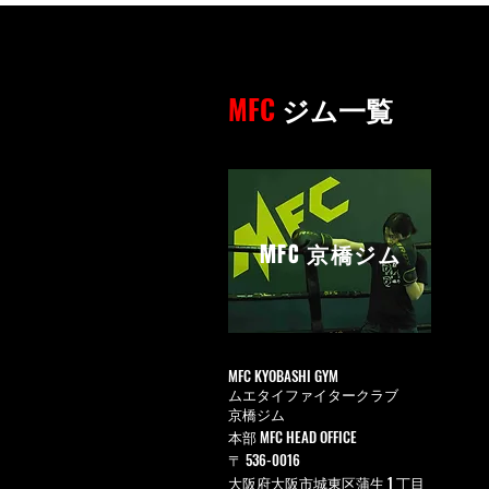
MFC
ジム一覧
MFC
京橋ジム
MFC KYOBASHI GYM
ムエタイファイタークラブ
京橋ジム
本部 MFC HEAD OFFICE
〒 536-0016
大阪府大阪市城東区蒲生 1 丁目