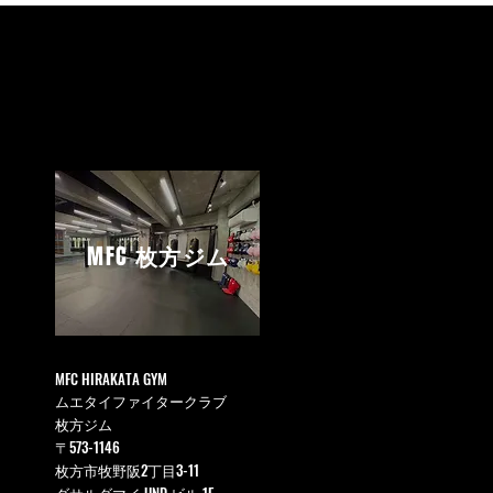
MFC
枚方ジム
MFC HIRAKATA GYM
ムエタイファイタークラブ
枚方ジム
〒573-1146
枚方市牧野阪2丁目3-11
ダサルダマイ UND ビル 1F