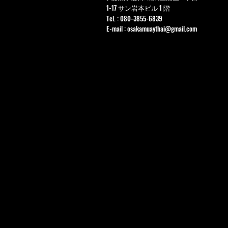
1-17 サン岩本ビル 1 階
Tel. : 080-3855-6839
E-mail :
osakamuaythai@gmail.com