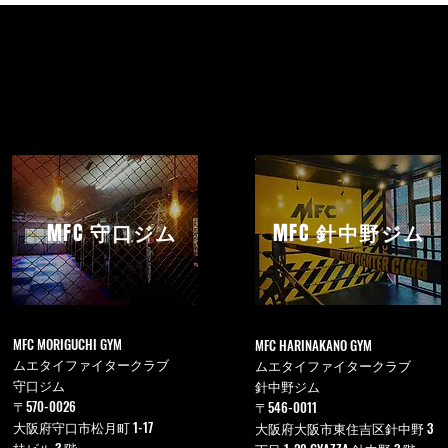
MFC
守口ジム
MFC
針中野ジム
MFC MORIGUCHI GYM
MFC HARINAKANO GYM
ムエタイファイタークラブ
ムエタイファイタークラブ
守口ジム
針中野ジム
〒570-0026
〒546-0011
大阪府守口市松月町 1-17
大阪府大阪市東住吉区針中野 3
桂ビル 3 階