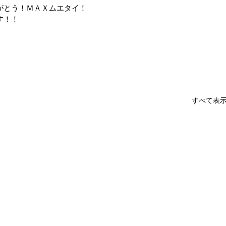
がとう！ＭＡＸムエタイ！
す！！
すべて表