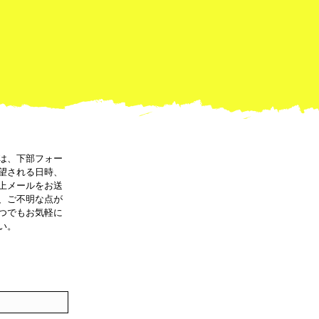
は、下部フォー
望される日時、
上メールをお送
、ご不明な点が
つでもお気軽に
い。