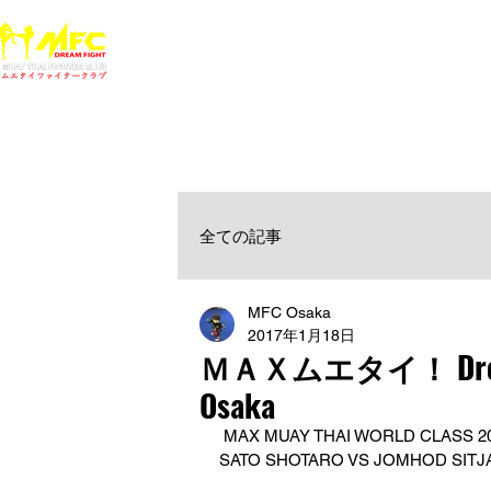
ホーム
NEWS
MFCジム一覧
料金
大阪で初心者でも安心して通えるムエタイ キックボクシ
女性・シニア・子供もOK！無料体験受付中！
全ての記事
MFC Osaka
2017年1月18日
ＭＡＸムエタイ！ Dream ca
Osaka
 MAX MUAY THAI WORLD CLASS 20
SATO SHOTARO VS JOMHOD SITJA