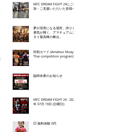
MFC DREAM FIGHT 24にご参
加・ご支援いただいた皆様へ
夢が現実になる場所。誇りと
勇気が輝く、アマチュアムエ
タイ最高峰の舞台。
対戦カード (Amateur Muay
Thai competition program)
示
臨時休業のお知らせ
MFC DREAM FIGHT 24 : 2026
年 07月 19日 (日曜日)
💥 無料体験 0円