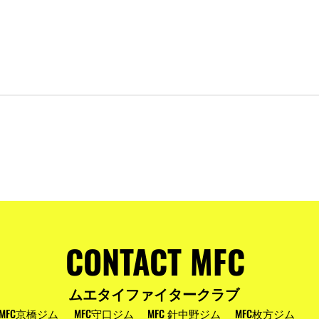
およびお盆
MFC DREAM FIGHT 24にご参加・ご支
援いただいた皆様へ
CONTACT MFC
ムエタイファイタークラブ
MFC京橋ジム
MFC守口ジム
MFC 針中野ジム
MFC枚方ジム