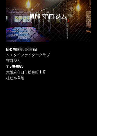
MFC
守口ジム
MFC MORIGUCHI GYM
ムエタイファイタークラブ
守口ジム
〒570-0026
大阪府守口市松月町 1-17
桂ビル 3 階