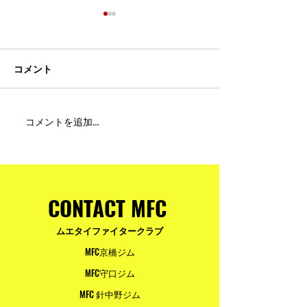
コメント
MFC DREAM FIGHT 24にご
夢が現実になる
コメントを追加…
参加・ご支援いただいた
りと勇気が輝く
皆様へ
ュアムエタイ最
台。
CONTACT MFC
ムエタイファイタークラブ
MFC京橋ジム
MFC守口ジム
MFC 針中野ジム