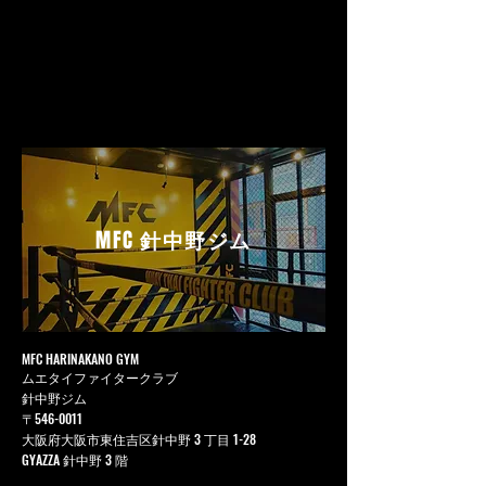
MFC
針中野ジム
MFC HARINAKANO GYM
ムエタイファイタークラブ
針中野ジム
〒546-0011
大阪府大阪市東住吉区針中野 3 丁目 1-28
GYAZZA 針中野 3 階