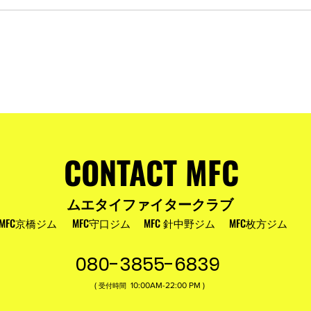
およびお盆
MFC DREAM FIGHT 24にご参加・ご支
援いただいた皆様へ
CONTACT MFC
ムエタイファイタークラブ
MFC京橋ジム
MFC守口ジム
MFC 針中野ジム
MFC枚方ジム
080-3855-6839
(
10:00AM-22:00​ PM )
受付時間