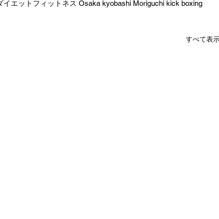
トネス Osaka kyobashi Moriguchi kick boxing 
すべて表