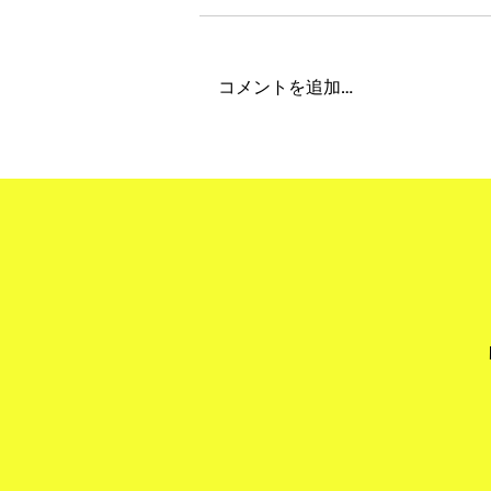
コメントを追加…
"Obon Holiday 2026" 夏季
期間休業について