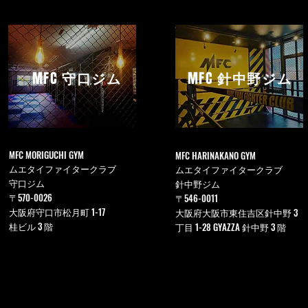
MFC
守口ジム
MFC
針中野ジム
MFC MORIGUCHI GYM
MFC HARINAKANO GYM
ムエタイファイタークラブ
ムエタイファイタークラブ
守口ジム
針中野ジム
〒570-0026
〒546-0011
大阪府守口市松月町 1-17
大阪府大阪市東住吉区針中野 3
桂ビル 3 階
丁目 1-28 GYAZZA 針中野 3 階