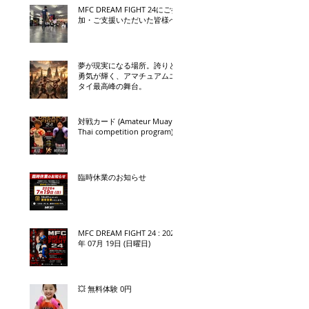
MFC DREAM FIGHT 24にご参
加・ご支援いただいた皆様へ
夢が現実になる場所。誇りと
勇気が輝く、アマチュアムエ
タイ最高峰の舞台。
対戦カード (Amateur Muay
Thai competition program)
臨時休業のお知らせ
MFC DREAM FIGHT 24 : 2026
年 07月 19日 (日曜日)
💥 無料体験 0円