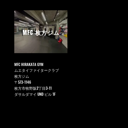
MFC
枚方ジム
MFC HIRAKATA GYM
ムエタイファイタークラブ
枚方ジム
〒573-1146
枚方市牧野阪2丁目3-11
ダサルダマイ UND ビル 1F