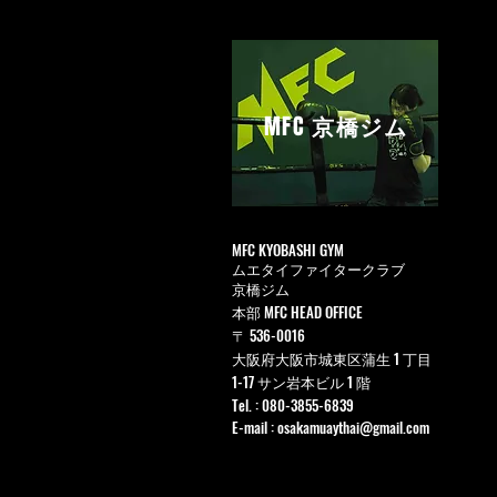
MFC
京橋ジム
MFC KYOBASHI GYM
ムエタイファイタークラブ
京橋ジム
本部 MFC HEAD OFFICE
〒 536-0016
大阪府大阪市城東区蒲生 1 丁目
1-17 サン岩本ビル 1 階
Tel. : 080-3855-6839
E-mail :
osakamuaythai@gmail.com