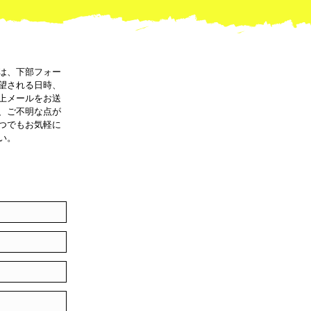
は、下部フォー
望される日時、
上メールをお送
、ご不明な点が
つでもお気軽に
い。