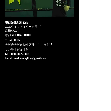
MFC KYOBASHI GYM
ムエタイファイタークラブ
京橋ジム
本部 MFC HEAD OFFICE
〒
536-0016
大阪府大阪市城東区蒲生 1 丁目 1-17
サン岩本ビル 1 階
Tel. :
080-3855-6839
E-mail :
osakamuaythai@gmail.com