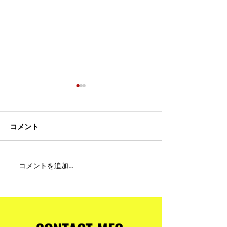
コメント
MFC DREAM FIGHT 24にご
夢が現実になる
コメントを追加…
参加・ご支援いただいた
りと勇気が輝く
皆様へ
ュアムエタイ最
台。