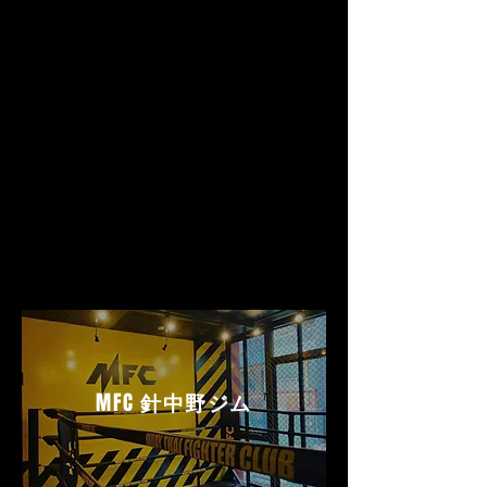
MFC
針中野ジム