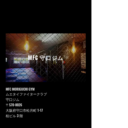
MFC
守口ジム
MFC MORIGUCHI GYM
ムエタイファイタークラブ
守口ジム
〒570-0026
大阪府守口市松月町 1-17
桂ビル 3 階