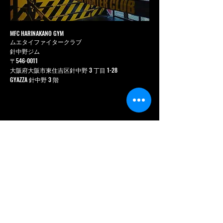
MFC HARINAKANO GYM
ムエタイファイタークラブ
針中野ジム
〒546-0011
大阪府大阪市東住吉区針中野 3 丁目 1-28
GYAZZA 針中野 3 階