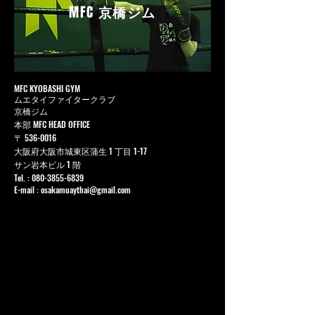
MFC
京橋ジム
MFC KYOBASHI GYM
ムエタイファイタークラブ
京橋ジム
本部 MFC HEAD OFFICE
〒
536-0016
大阪府大阪市城東区蒲生 1 丁目 1-17
サン岩本ビル 1 階
Tel. :
080-3855-6839
E-mail :
osakamuaythai@gmail.com