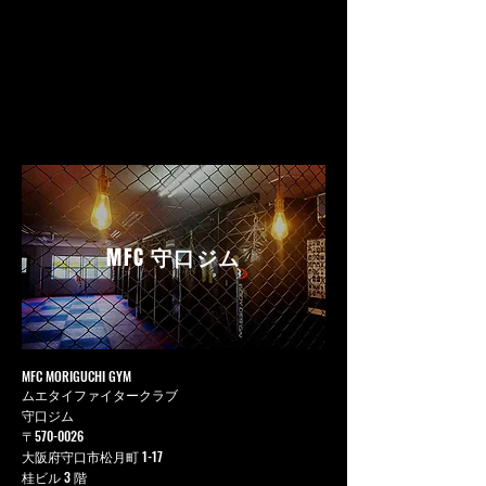
MFC
守口ジム
MFC MORIGUCHI GYM
ムエタイファイタークラブ
守口ジム
〒570-0026
大阪府守口市松月町 1-17
桂ビル 3 階