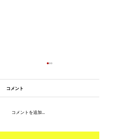
コメント
MFC DREAM FIGHT 24にご
夢が現実になる
コメントを追加…
参加・ご支援いただいた
りと勇気が輝く
皆様へ
ュアムエタイ最
台。