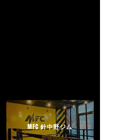
MFC
針中野ジム