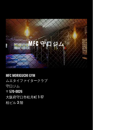
MFC
守口ジム
MFC MORIGUCHI GYM
ムエタイファイタークラブ
守口ジム
〒570-0026
大阪府守口市松月町 1-17
桂ビル 3 階