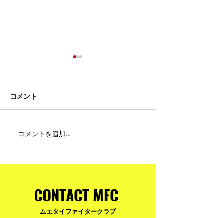
コメント
MFC DREAM FIGHT 24にご
夢が現実になる
コメントを追加…
参加・ご支援いただいた
りと勇気が輝く
皆様へ
ュアムエタイ最
台。
CONTACT MFC
ムエタイファイタークラブ