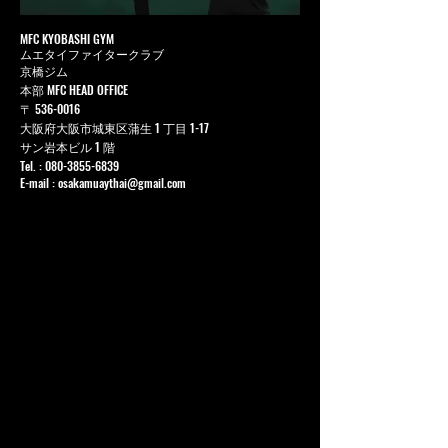
MFC KYOBASHI GYM
ムエタイファイタークラブ
京橋ジム
本部 MFC HEAD OFFICE
〒
536-0016
大阪府大阪市城東区蒲生 1 丁目 1-17
サン岩本ビル 1 階
Tel. :
080-3855-6839
E-mail :
osakamuaythai@gmail.com