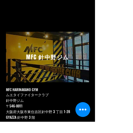
MFC
針中野ジム
MFC HARINAKANO GYM
ムエタイファイタークラブ
針中野ジム
〒546-0011
大阪府大阪市東住吉区針中野 3 丁目 1-28
GYAZZA 針中野 3 階