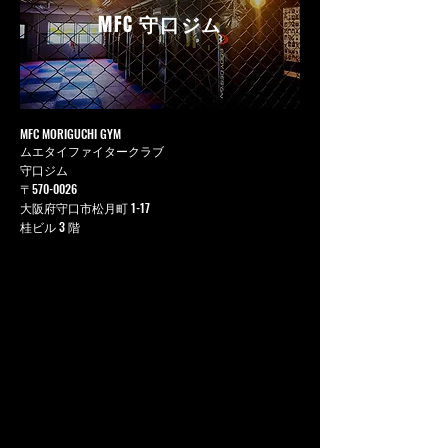
MFC
守口ジム
MFC MORIGUCHI GYM
ムエタイファイタークラブ
守口ジム
〒570-0026
大阪府守口市松月町 1-17
桂ビル 3 階