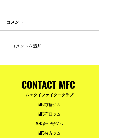
コメント
MFC DREAM FIGHT 24にご
夢が現実になる
コメントを追加…
参加・ご支援いただいた
りと勇気が輝く
皆様へ
ュアムエタイ最
台。
CONTACT MFC
ムエタイファイタークラブ
MFC京橋ジム
MFC守口ジム
MFC 針中野ジム
MFC枚方ジム