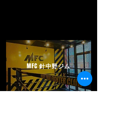
MFC
針中野ジム
MFC HARINAKANO GYM
ムエタイファイタークラブ
針中野ジム
〒546-0011
大阪府大阪市東住吉区針中野 3 丁目 1-28
GYAZZA 針中野 3 階