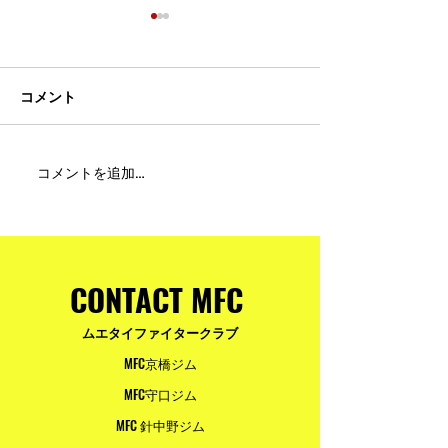
コメント
MFC DREAM FIGHT 24にご
夢が現実になる
コメントを追加…
参加・ご支援いただいた
りと勇気が輝く
皆様へ
ュアムエタイ最
台。
CONTACT MFC
ムエタイファイタークラブ
MFC京橋ジム
MFC守口ジム
MFC 針中野ジム