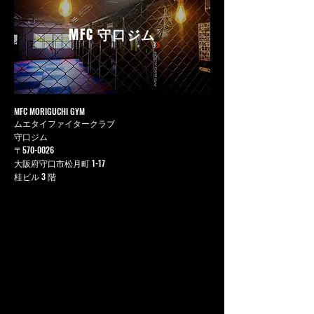
MFC
守口ジム
MFC MORIGUCHI GYM
ムエタイファイタークラブ
守口ジム
〒570-0026
大阪府守口市松月町 1-17
桂ビル 3 階