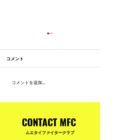
コメント
MFC DREAM FIGHT 24にご
夢が現実になる
コメントを追加…
参加・ご支援いただいた
りと勇気が輝く
皆様へ
ュアムエタイ最
台。
CONTACT MFC
ムエタイファイタークラブ