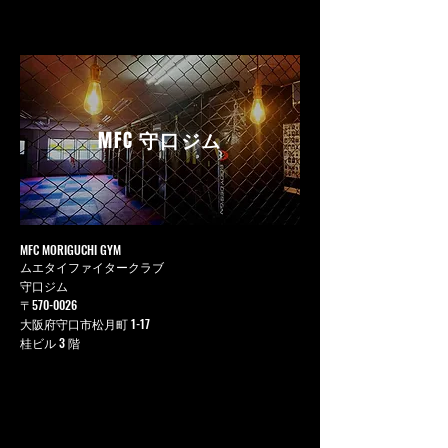
MFC
守口ジム
MFC MORIGUCHI GYM
ムエタイファイタークラブ
守口ジム
〒570-0026
大阪府守口市松月町 1-17
桂ビル 3 階