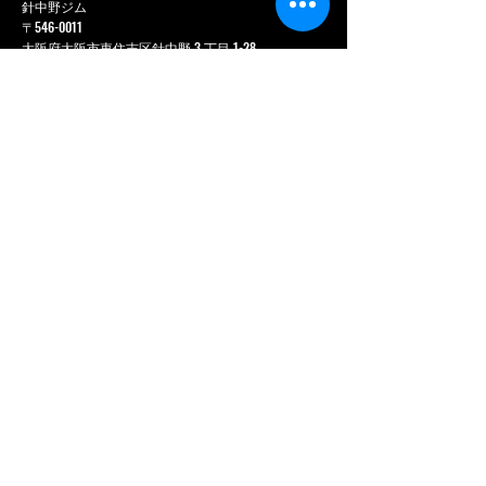
針中野ジム
〒546-0011
大阪府大阪市東住吉区針中野 3 丁目 1-28
GYAZZA 針中野 3 階