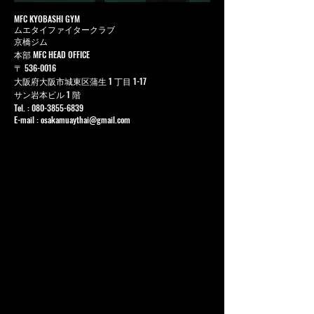
MFC KYOBASHI GYM
ムエタイファイタークラブ
京橋ジム
本部 MFC HEAD OFFICE
〒
536-0016
大阪府大阪市城東区蒲生 1 丁目 1-17
サン岩本ビル 1 階
Tel. :
080-3855-6839
E-mail :
osakamuaythai@gmail.com