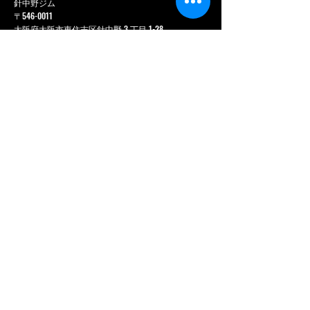
針中野ジム
〒546-0011
大阪府大阪市東住吉区針中野 3 丁目 1-28
GYAZZA 針中野 3 階