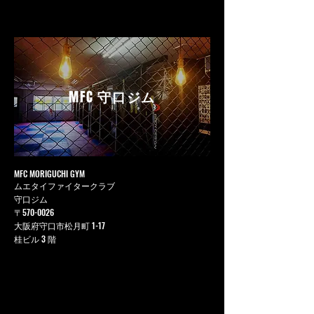
MFC
守口ジム
MFC MORIGUCHI GYM
ムエタイファイタークラブ
守口ジム
〒570-0026
大阪府守口市松月町 1-17
桂ビル 3 階