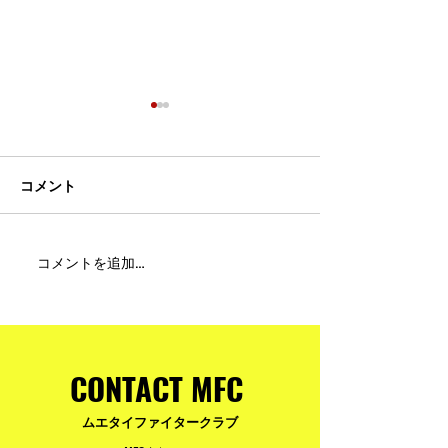
コメント
MFC DREAM FIGHT 24にご
夢が現実になる
コメントを追加…
参加・ご支援いただいた
りと勇気が輝く
皆様へ
ュアムエタイ最
台。
CONTACT MFC
ムエタイファイタークラブ