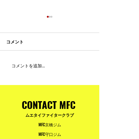
コメント
MFC DREAM FIGHT 24にご
夢が現実になる
コメントを追加…
参加・ご支援いただいた
りと勇気が輝く
皆様へ
ュアムエタイ最
台。
CONTACT MFC
ムエタイファイタークラブ
MFC京橋ジム
MFC守口ジム