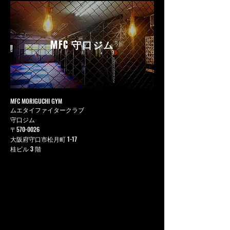
MFC
守口ジム
MFC MORIGUCHI GYM
ムエタイファイタークラブ
守口ジム
〒570-0026
大阪府守口市松月町 1-17
桂ビル 3 階