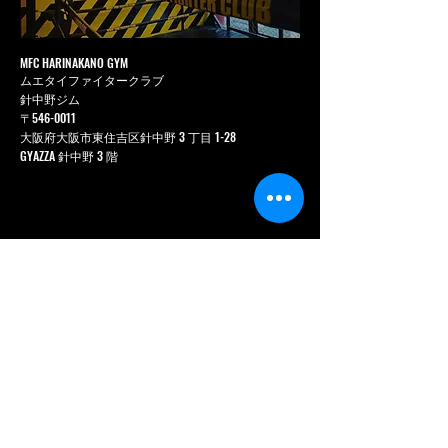
MFC HARINAKANO GYM
ムエタイファイタークラブ
針中野ジム
〒546-0011
大阪府大阪市東住吉区針中野 3 丁目 1-28
GYAZZA 針中野 3 階