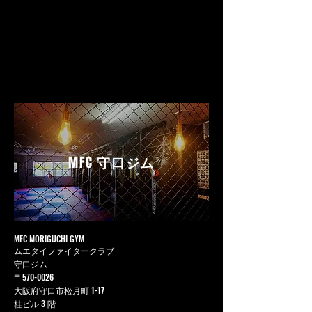
MFC
守口ジム
MFC MORIGUCHI GYM
ムエタイファイタークラブ
守口ジム
〒570-0026
大阪府守口市松月町 1-17
桂ビル 3 階