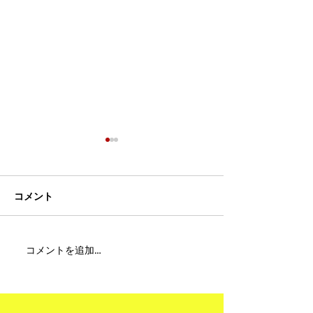
コメント
MFC DREAM FIGHT 24にご
夢が現実になる
コメントを追加…
参加・ご支援いただいた
りと勇気が輝く
皆様へ
ュアムエタイ最
台。