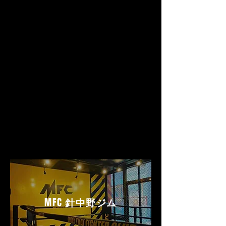
MFC
針中野ジム