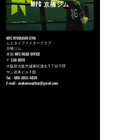
MFC
京橋ジム
MFC KYOBASHI GYM
ムエタイファイタークラブ
京橋ジム
本部 MFC HEAD OFFICE
〒
536-0016
大阪府大阪市城東区蒲生 1 丁目 1-17
サン岩本ビル 1 階
Tel. :
080-3855-6839
E-mail :
osakamuaythai@gmail.com