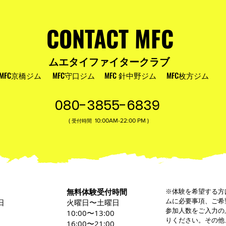
およびお盆
MFC DREAM FIGHT 24にご参加・ご支
援いただいた皆様へ
CONTACT MFC
ムエタイファイタークラブ
MFC京橋ジム
MFC守口ジム
MFC 針中野ジム
MFC枚方ジム
080-3855-6839
(
10:00AM-22:00​ PM )
受付時間
無料体験受付時間
※体験を希望する方
ムに必要事項、ご希
日
火曜日〜土曜日
参加人数をご入力の
0
10:00〜13:00
りください。その他
16:00〜21:00