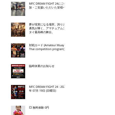
MFC DREAM FIGHT 24にご参
加・ご支援いただいた皆様へ
夢が現実になる場所。誇りと
勇気が輝く、アマチュアムエ
タイ最高峰の舞台。
対戦カード (Amateur Muay
Thai competition program)
臨時休業のお知らせ
MFC DREAM FIGHT 24 : 2026
年 07月 19日 (日曜日)
💥 無料体験 0円