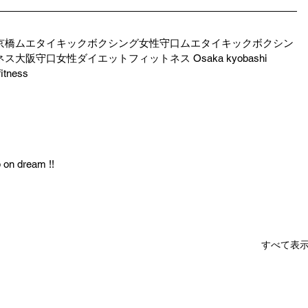
京橋ムエタイキックボクシング女性守口ムエタイキックボクシン
阪守口女性ダイエットフィットネス Osaka kyobashi 
fitness
p on dream !!
すべて表