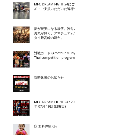
MFC DREAM FIGHT 24にご参
加・ご支援いただいた皆様へ
夢が現実になる場所。誇りと
勇気が輝く、アマチュアムエ
タイ最高峰の舞台。
対戦カード (Amateur Muay
Thai competition program)
臨時休業のお知らせ
MFC DREAM FIGHT 24 : 2026
年 07月 19日 (日曜日)
💥 無料体験 0円