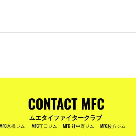
およびお盆
MFC DREAM FIGHT 24にご参加・ご支
援いただいた皆様へ
CONTACT MFC
ムエタイファイタークラブ
MFC京橋ジム
MFC守口ジム
MFC 針中野ジム
MFC枚方ジム