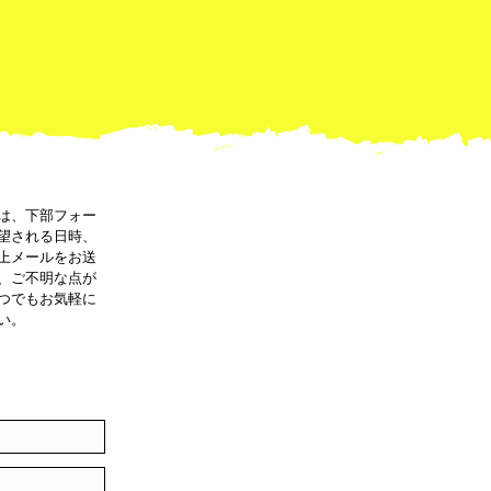
は、下部フォー
望される日時、
上メールをお送
、ご不明な点が
つでもお気軽に
い。