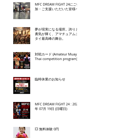
MFC DREAM FIGHT 24にご参
加・ご支援いただいた皆様へ
夢が現実になる場所。誇りと
勇気が輝く、アマチュアムエ
タイ最高峰の舞台。
対戦カード (Amateur Muay
Thai competition program)
臨時休業のお知らせ
MFC DREAM FIGHT 24 : 2026
年 07月 19日 (日曜日)
💥 無料体験 0円