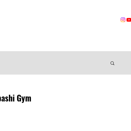
営業時間
無料体験
トレーニング
VOICES
TRAINER
ングジム
bashi Gym