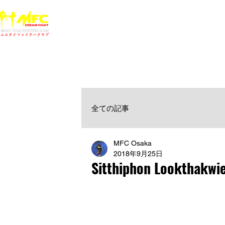
ホーム
NEWS
MFCジム一覧
料金
大阪で初心者でも安心して通えるムエタイ キックボクシ
女性・シニア・子供もOK！無料体験受付中！
全ての記事
MFC Osaka
2018年9月25日
Sitthiphon Lookthakwi