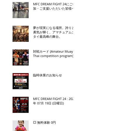
MFC DREAM FIGHT 24にご参
加・ご支援いただいた皆様へ
夢が現実になる場所。誇りと
勇気が輝く、アマチュアムエ
タイ最高峰の舞台。
対戦カード (Amateur Muay
Thai competition program)
臨時休業のお知らせ
MFC DREAM FIGHT 24 : 2026
年 07月 19日 (日曜日)
💥 無料体験 0円