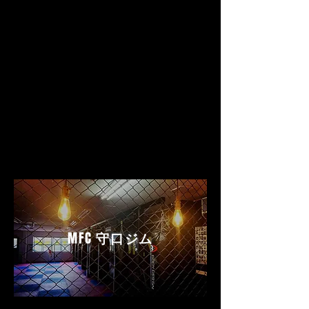
MFC
守口ジム