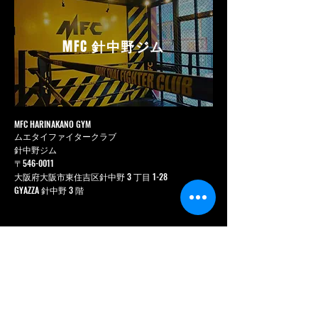
MFC
針中野ジム
MFC HARINAKANO GYM
ムエタイファイタークラブ
針中野ジム
〒546-0011
大阪府大阪市東住吉区針中野 3 丁目 1-28
GYAZZA 針中野 3 階