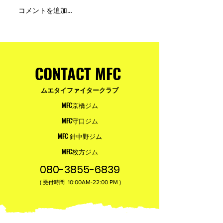
MFC DREAM FIGHT 24にご
夢が現実になる
コメントを追加…
参加・ご支援いただいた
りと勇気が輝く
皆様へ
ュアムエタイ最
台。
CONTACT MFC
ムエタイファイタークラブ
MFC京橋ジム
MFC守口ジム
MFC 針中野ジム
MFC枚方ジム
080-3855-6839
(
10:00AM-22:00​ PM )
受付時間