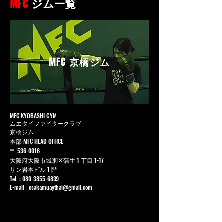
MFC
ジム一覧
MFC
京橋ジム
MFC KYOBASHI GYM
ムエタイファイタークラブ
京橋ジム
本部 MFC HEAD OFFICE
〒
536-0016
大阪府大阪市城東区蒲生 1 丁目 1-17
サン岩本ビル 1 階
Tel. :
080-3855-6839
E-mail :
osakamuaythai@gmail.com