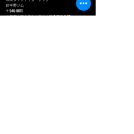
針中野ジム
〒546-0011
大阪府大阪市東住吉区針中野 3 丁目 1-28
GYAZZA 針中野 3 階