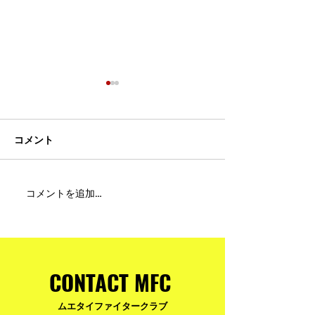
コメント
MFC DREAM FIGHT 24にご
夢が現実になる
コメントを追加…
参加・ご支援いただいた
りと勇気が輝く
皆様へ
ュアムエタイ最
台。
CONTACT MFC
ムエタイファイタークラブ