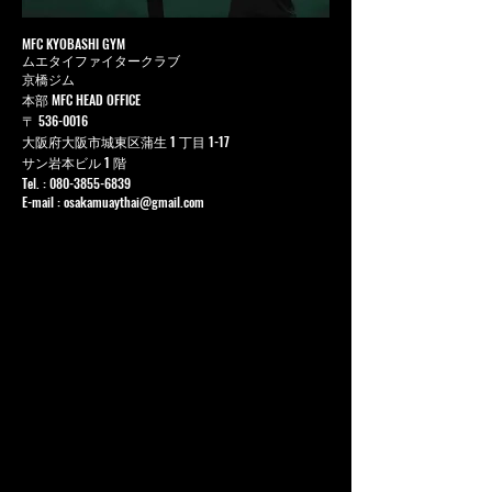
MFC KYOBASHI GYM
ムエタイファイタークラブ
京橋ジム
本部 MFC HEAD OFFICE
〒
536-0016
大阪府大阪市城東区蒲生 1 丁目 1-17
サン岩本ビル 1 階
Tel. :
080-3855-6839
E-mail :
osakamuaythai@gmail.com