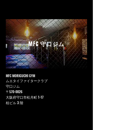
MFC
守口ジム
MFC MORIGUCHI GYM
ムエタイファイタークラブ
守口ジム
〒570-0026
大阪府守口市松月町 1-17
桂ビル 3 階