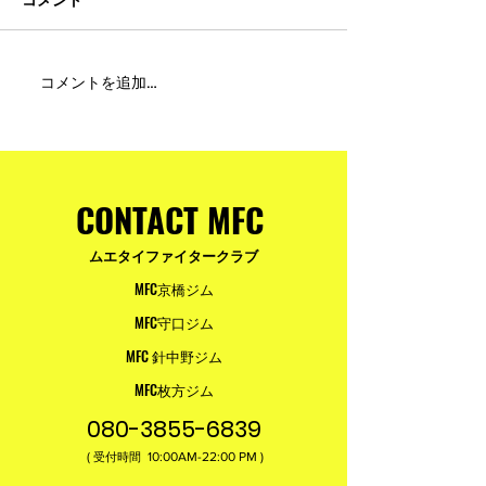
MFC DREAM FIGHT 24にご
夢が現実になる
コメントを追加…
参加・ご支援いただいた
りと勇気が輝く
皆様へ
ュアムエタイ最
台。
CONTACT MFC
ムエタイファイタークラブ
MFC京橋ジム
MFC守口ジム
MFC 針中野ジム
MFC枚方ジム
080-3855-6839
(
10:00AM-22:00​ PM )
受付時間