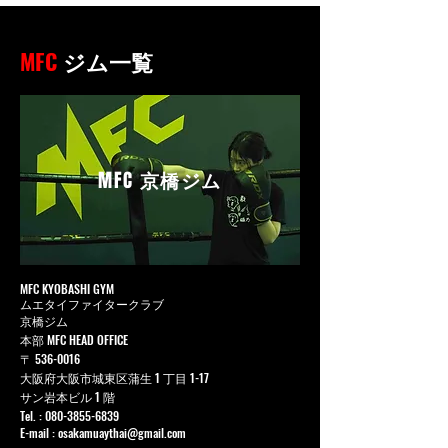
MFC
ジム一覧
MFC
京橋ジム
MFC KYOBASHI GYM
ムエタイファイタークラブ
京橋ジム
本部 MFC HEAD OFFICE
〒
536-0016
大阪府大阪市城東区蒲生 1 丁目 1-17
サン岩本ビル 1 階
Tel. :
080-3855-6839
E-mail :
osakamuaythai@gmail.com