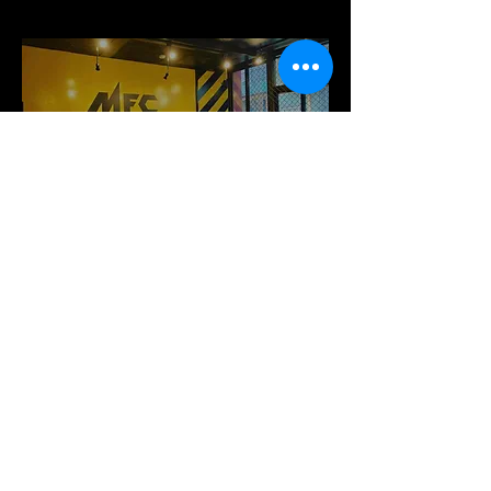
MFC
針中野ジム
MFC HARINAKANO GYM
ムエタイファイタークラブ
針中野ジム
〒546-0011
大阪府大阪市東住吉区針中野 3 丁目 1-28
GYAZZA 針中野 3 階