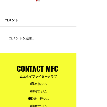
コメント
MFC DREAM FIGHT 24にご
夢が現実になる
コメントを追加…
参加・ご支援いただいた
りと勇気が輝く
皆様へ
ュアムエタイ最
台。
CONTACT MFC
ムエタイファイタークラブ
MFC京橋ジム
MFC守口ジム
MFC 針中野ジム
MFC枚方ジム