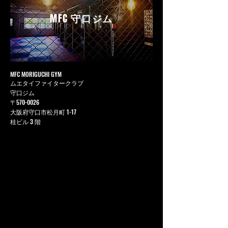
MFC
守口ジム
MFC MORIGUCHI GYM
ムエタイファイタークラブ
守口ジム
〒570-0026
大阪府守口市松月町 1-17
桂ビル 3 階