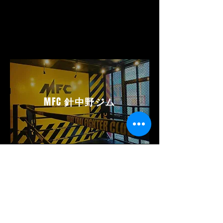
MFC
針中野ジム
MFC HARINAKANO GYM
ムエタイファイタークラブ
針中野ジム
〒546-0011
大阪府大阪市東住吉区針中野 3 丁目 1-28
GYAZZA 針中野 3 階